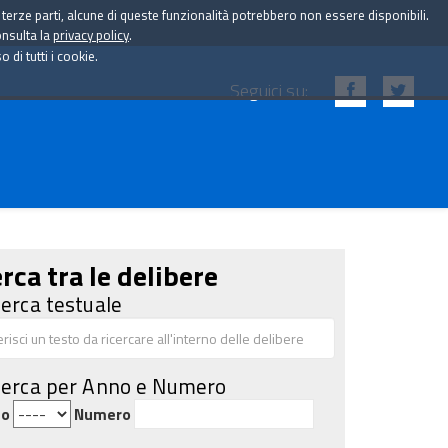
i terze parti, alcune di queste funzionalità potrebbero non essere disponibili.
onsulta la
privacy policy
.
di tutti i cookie.
Seguici su:
rca tra le delibere
cerca testuale
cerca per Anno e Numero
no
Numero