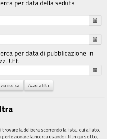
cerca per data della seduta
cerca per data di pubblicazione in
z. Uff.
via ricerca
Azzera filtri
ltra
 trovare la delibera scorrendo la lista, qui al lato.
 perfezionare la ricerca usando i filtri qui sotto,