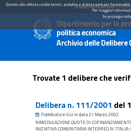
Questo sito utilizza cookie tecnici, analytics e di terze parti per funzionali
Governo Italiano
Presid
Per maggiori informazion
Se prosegui nella
Dipartimento per la pr
politica economica
Archivio delle Delibere
Trovate 1 delibere che verif
Delibera n. 111/2001
del 
Pubblicata in G.U. in data 21 Marzo 2002
RIMODULAZIONE QUOTE DI COFINANZIAMENTO
INIZIATIVA COMUNITARIA INTERREG III 'ITALIA