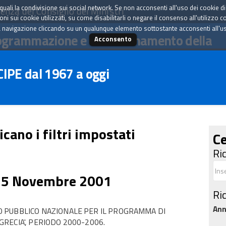
tà quali la condivisione sui social network. Se non acconsenti all'uso dei cookie d
enza del Consiglio dei Ministri
i sui cookie utilizzati, su come disabilitarli o negare il consenso all'utilizzo c
 navigazione cliccando su un qualunque elemento sottostante acconsenti all'uso 
ogrammazione e il coordinamento della
Acconsento
 CIPE dal 1967 a oggi
icano i filtri impostati
Ce
Ri
15 Novembre 2001
Ri
An
 PUBBLICO NAZIONALE PER IL PROGRAMMA DI
-GRECIA', PERIODO 2000-2006.