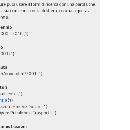
re puoi usare il form di ricerca con una parola che
i sia contenuta nella delibera, in cima a questa
onna.
ennio
2000 - 2010
(1)
no
2001
(1)
uta
15/novembre/2001
(1)
tori
Ambiente
(1)
rgia
(1)
avoro e Servizi Sociali
(1)
pere Pubbliche e Trasporti
(1)
inistrazioni