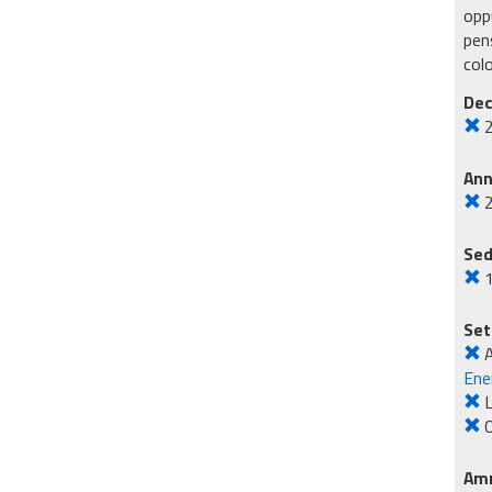
oppu
pens
col
Dec
An
Sed
Set
Ene
L
O
Amm