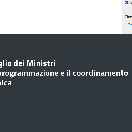
M
Fir
TR
lio dei Ministri
 programmazione e il coordinamento
mica