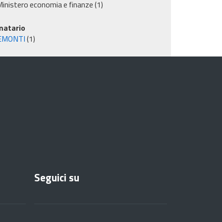
inistero economia e finanze
(1)
matario
EMONTI
(1)
Seguici su