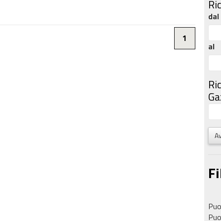
Ri
dal
1
al
Ri
Gaz
Av
Fi
Puoi
Puoi