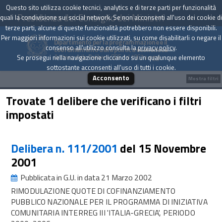
Questo sito utilizza cookie tecnici, analytics e di terze parti per funzionalità
Presidenza del Consiglio dei Ministri
quali la condivisione sui social network. Se non acconsenti all'uso dei cookie di
terze parti, alcune di queste funzionalità potrebbero non essere disponibili.
Per maggiori informazioni sui cookie utilizzati, su come disabilitarli o negare il
Dipartimento per la programmazione e il
consenso all'utilizzo consulta la
privacy policy
.
coordinamento della politica economica
Archivio delle Delibere CIPE dal 1967 a oggi
Se prosegui nella navigazione cliccando su un qualunque elemento
sottostante acconsenti all'uso di tutti i cookie.
Acconsento
Mostra filtri
Trovate 1 delibere che verificano i filtri
impostati
Delibera n. 111/2001
del 15 Novembre
2001
Pubblicata in G.U. in data 21 Marzo 2002
RIMODULAZIONE QUOTE DI COFINANZIAMENTO
PUBBLICO NAZIONALE PER IL PROGRAMMA DI INIZIATIVA
COMUNITARIA INTERREG III 'ITALIA-GRECIA', PERIODO