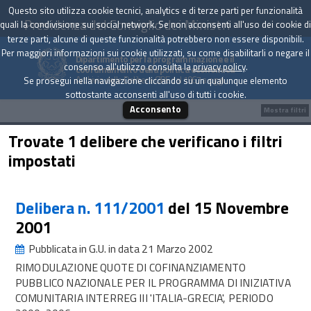
Questo sito utilizza cookie tecnici, analytics e di terze parti per funzionalità
Presidenza del Consiglio dei Ministri
quali la condivisione sui social network. Se non acconsenti all'uso dei cookie di
terze parti, alcune di queste funzionalità potrebbero non essere disponibili.
Per maggiori informazioni sui cookie utilizzati, su come disabilitarli o negare il
Dipartimento per la programmazione e il
consenso all'utilizzo consulta la
privacy policy
.
coordinamento della politica economica
Archivio delle Delibere CIPE dal 1967 a oggi
Se prosegui nella navigazione cliccando su un qualunque elemento
sottostante acconsenti all'uso di tutti i cookie.
Acconsento
Mostra filtri
Trovate 1 delibere che verificano i filtri
impostati
Delibera n. 111/2001
del 15 Novembre
2001
Pubblicata in G.U. in data 21 Marzo 2002
RIMODULAZIONE QUOTE DI COFINANZIAMENTO
PUBBLICO NAZIONALE PER IL PROGRAMMA DI INIZIATIVA
COMUNITARIA INTERREG III 'ITALIA-GRECIA', PERIODO