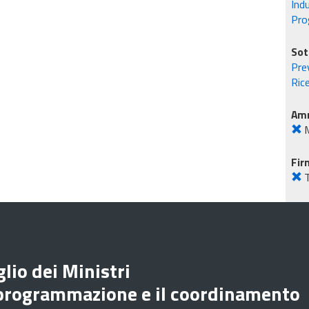
Ind
Pro
Sot
Pre
Ric
Amm
M
Fir
lio dei Ministri
 programmazione e il coordinamento