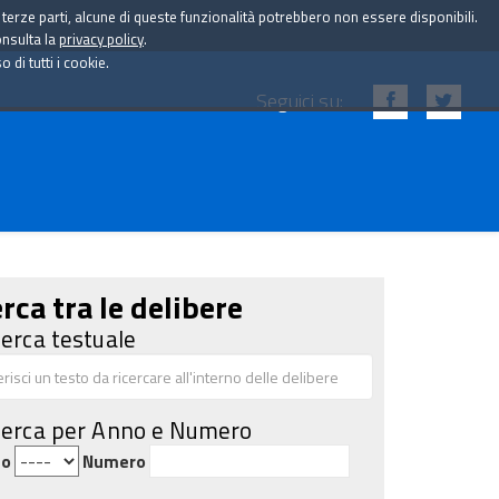
i terze parti, alcune di queste funzionalità potrebbero non essere disponibili.
onsulta la
privacy policy
.
di tutti i cookie.
Seguici su:
rca tra le delibere
cerca testuale
cerca per Anno e Numero
no
Numero