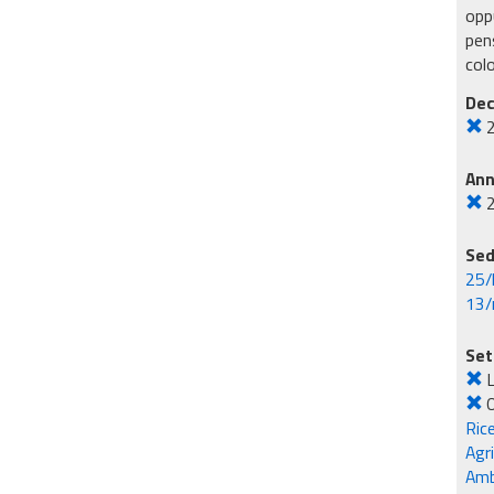
oppu
pens
col
Dec
An
Sed
25/
13/
Set
L
O
Rice
Agr
Amb