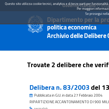
Questo sito utilizza cookie tecnici, analytics e di terze parti per funzionali
Governo Italiano
Presid
Per maggiori informazion
Se prosegui nella
Dipartimento per la pr
politica economica
Archivio delle Delibere
Trovate 2 delibere che verif
Delibera n. 83/2003
del 1
Pubblicata in G.U. in data 27 Febbraio 2004
RIPARTIZIONE ACCANTONAMENTO DI 900 MILI
.
permalink