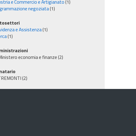
ustria e Commercio e Artigianato
(1)
grammazione negoziata
(1)
tosettori
videnza e Assistenza
(1)
erca
(1)
inistrazioni
inistero economia e finanze
(2)
matario
TREMONTI
(2)