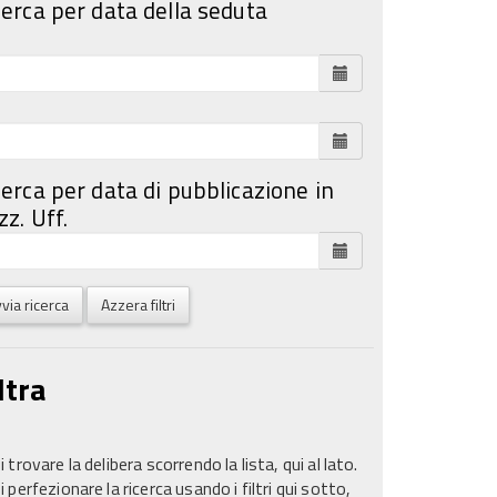
cerca per data della seduta
cerca per data di pubblicazione in
z. Uff.
via ricerca
Azzera filtri
ltra
 trovare la delibera scorrendo la lista, qui al lato.
 perfezionare la ricerca usando i filtri qui sotto,