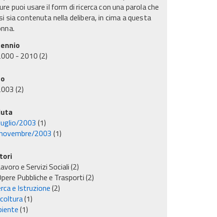
re puoi usare il form di ricerca con una parola che
i sia contenuta nella delibera, in cima a questa
onna.
ennio
2000 - 2010
(2)
no
2003
(2)
uta
luglio/2003
(1)
novembre/2003
(1)
tori
avoro e Servizi Sociali
(2)
pere Pubbliche e Trasporti
(2)
rca e Istruzione
(2)
icoltura
(1)
iente
(1)