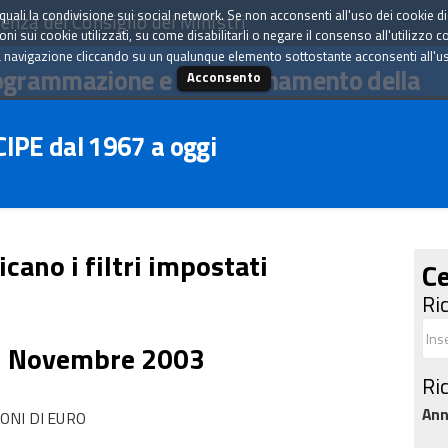
tà quali la condivisione sui social network. Se non acconsenti all'uso dei cookie d
enza del Consiglio dei Ministri
i sui cookie utilizzati, su come disabilitarli o negare il consenso all'utilizzo c
 navigazione cliccando su un qualunque elemento sottostante acconsenti all'uso 
ogrammazione e il coordinamento della
Acconsento
 CIPE dal 1967 a oggi
icano i filtri impostati
Ce
Ri
3 Novembre 2003
Ri
An
ONI DI EURO