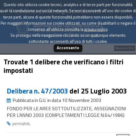
Questo sito utilizza cookie tecnici, analytics e di terze parti per funzionalità
Presidenza del Consiglio dei Ministri
quali la condivisione sui social network. Se non acconsenti all'uso dei cookie di
terze parti, alcune di queste funzionalità potrebbero non essere disponibili.
Per maggiori informazioni sui cookie utilizzati, su come disabilitarli o negare il
Dipartimento per la programmazione e il
consenso all'utilizzo consulta la
privacy policy
.
coordinamento della politica economica
Archivio delle Delibere CIPE dal 1967 a oggi
Se prosegui nella navigazione cliccando su un qualunque elemento
sottostante acconsenti all'uso di tutti i cookie.
Acconsento
Mostra filtri
Trovate 1 delibere che verificano i filtri
impostati
Delibera n. 47/2003
del 25 Luglio 2003
Pubblicata in G.U. in data 10 Novembre 2003
FONDO PER LE AREE SOTTOUTILIZZATE, ASSEGNAZIONI
PER L'ANNO 2003 (COMPLETAMENTI LEGGE N.64/1986)
.
permalink