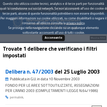
Questo sito utilizza cookie tecnici, analytics e di terze parti per funzionalità
Presidenza del Consiglio dei Ministri
quali la condivisione sui social network. Se non acconsenti all'uso dei cookie di
terze parti, alcune di queste funzionalità potrebbero non essere disponibili.
Per maggiori informazioni sui cookie utilizzati, su come disabilitarli o negare il
Dipartimento per la programmazione e il
consenso all'utilizzo consulta la
privacy policy
.
coordinamento della politica economica
Archivio delle Delibere CIPE dal 1967 a oggi
Se prosegui nella navigazione cliccando su un qualunque elemento
sottostante acconsenti all'uso di tutti i cookie.
Acconsento
Mostra filtri
Trovate 1 delibere che verificano i filtri
impostati
Delibera n. 47/2003
del 25 Luglio 2003
Pubblicata in G.U. in data 10 Novembre 2003
FONDO PER LE AREE SOTTOUTILIZZATE, ASSEGNAZIONI
PER L'ANNO 2003 (COMPLETAMENTI LEGGE N.64/1986)
.
permalink