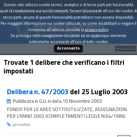
Questo sito utilizza cookie tecnici, analytics e di terze parti per funzionalità
Presidenza del Consiglio dei Ministri
quali la condivisione sui social network. Se non acconsenti all'uso dei cookie di
terze parti, alcune di queste funzionalità potrebbero non essere disponibili.
Per maggiori informazioni sui cookie utilizzati, su come disabilitarli o negare il
Dipartimento per la programmazione e il
consenso all'utilizzo consulta la
privacy policy
.
coordinamento della politica economica
Archivio delle Delibere CIPE dal 1967 a oggi
Se prosegui nella navigazione cliccando su un qualunque elemento
sottostante acconsenti all'uso di tutti i cookie.
Acconsento
Mostra filtri
Trovate 1 delibere che verificano i filtri
impostati
Delibera n. 47/2003
del 25 Luglio 2003
Pubblicata in G.U. in data 10 Novembre 2003
FONDO PER LE AREE SOTTOUTILIZZATE, ASSEGNAZIONI
PER L'ANNO 2003 (COMPLETAMENTI LEGGE N.64/1986)
.
permalink