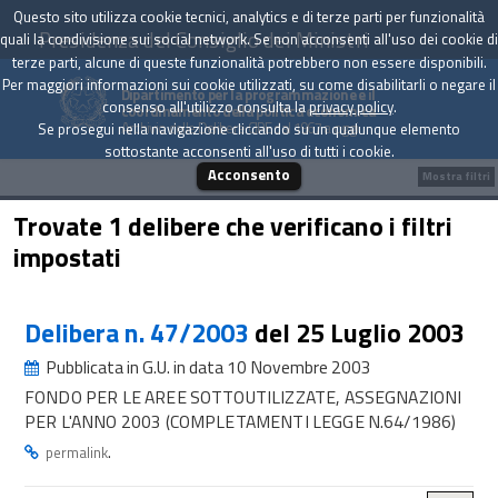
Questo sito utilizza cookie tecnici, analytics e di terze parti per funzionalità
Presidenza del Consiglio dei Ministri
quali la condivisione sui social network. Se non acconsenti all'uso dei cookie di
terze parti, alcune di queste funzionalità potrebbero non essere disponibili.
Per maggiori informazioni sui cookie utilizzati, su come disabilitarli o negare il
Dipartimento per la programmazione e il
consenso all'utilizzo consulta la
privacy policy
.
coordinamento della politica economica
Archivio delle Delibere CIPE dal 1967 a oggi
Se prosegui nella navigazione cliccando su un qualunque elemento
sottostante acconsenti all'uso di tutti i cookie.
Acconsento
Mostra filtri
Trovate 1 delibere che verificano i filtri
impostati
Delibera n. 47/2003
del 25 Luglio 2003
Pubblicata in G.U. in data 10 Novembre 2003
FONDO PER LE AREE SOTTOUTILIZZATE, ASSEGNAZIONI
PER L'ANNO 2003 (COMPLETAMENTI LEGGE N.64/1986)
.
permalink