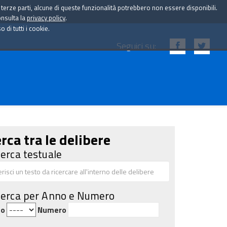
i terze parti, alcune di queste funzionalità potrebbero non essere disponibili.
onsulta la
privacy policy
.
di tutti i cookie.
Seguici su:
rca tra le delibere
cerca testuale
cerca per Anno e Numero
no
Numero