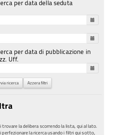
cerca per data della seduta
cerca per data di pubblicazione in
z. Uff.
via ricerca
Azzera filtri
ltra
 trovare la delibera scorrendo la lista, qui al lato.
 perfezionare la ricerca usando i filtri qui sotto,