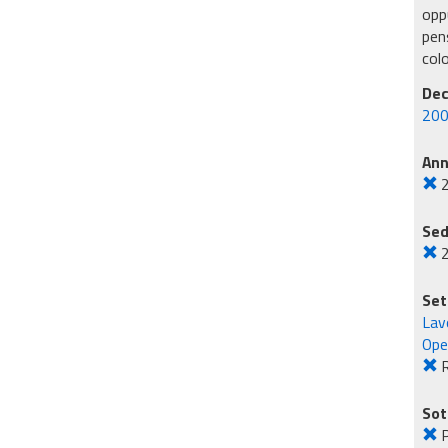
oppu
pens
col
Dec
200
An
Sed
2
Set
Lavo
Ope
R
Sot
P