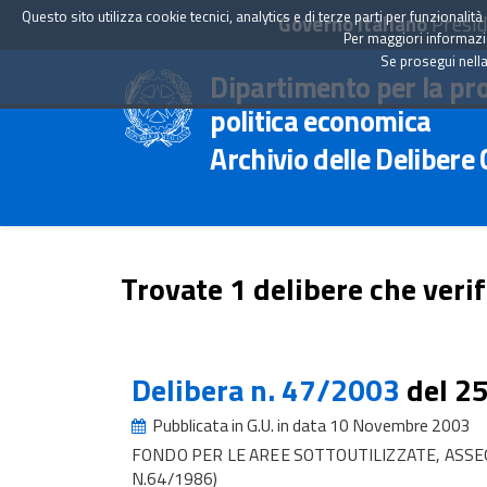
Questo sito utilizza cookie tecnici, analytics e di terze parti per funzionali
Governo Italiano
Presid
Per maggiori informazion
Se prosegui nella
Dipartimento per la pr
politica economica
Archivio delle Delibere
Trovate 1 delibere che verif
Delibera n. 47/2003
del 2
Pubblicata in G.U. in data 10 Novembre 2003
FONDO PER LE AREE SOTTOUTILIZZATE, ASSE
N.64/1986)