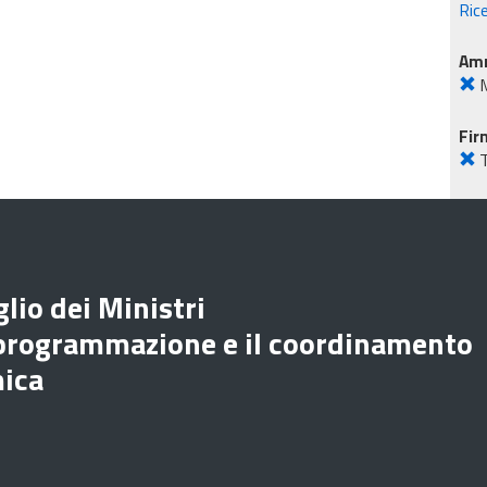
Ric
Amm
M
Fir
lio dei Ministri
 programmazione e il coordinamento
mica