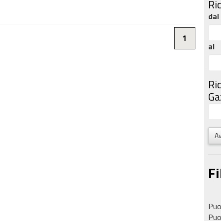
Ri
dal
1
al
Ri
Gaz
Av
Fi
Puoi
Puoi