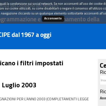
tà quali la condivisione sui social network. Se non acconsenti all'uso dei cookie d
enza del Consiglio dei Ministri
i sui cookie utilizzati, su come disabilitarli o negare il consenso all'utilizzo c
 navigazione cliccando su un qualunque elemento sottostante acconsenti all'uso 
ogrammazione e il coordinamento della
Acconsento
 CIPE dal 1967 a oggi
icano i filtri impostati
Ce
Ri
5 Luglio 2003
Ri
An
GNAZIONI PER L'ANNO 2003 (COMPLETAMENTI LEGGE