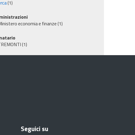
erca
(1)
inistrazioni
inistero economia e finanze
(1)
matario
TREMONTI
(1)
Seguici su