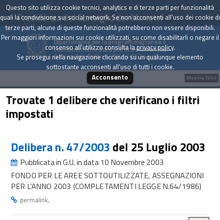
Questo sito utilizza cookie tecnici, analytics e di terze parti per funzionalità
Presidenza del Consiglio dei Ministri
quali la condivisione sui social network. Se non acconsenti all'uso dei cookie di
terze parti, alcune di queste funzionalità potrebbero non essere disponibili.
Per maggiori informazioni sui cookie utilizzati, su come disabilitarli o negare il
Dipartimento per la programmazione e il
consenso all'utilizzo consulta la
privacy policy
.
coordinamento della politica economica
Archivio delle Delibere CIPE dal 1967 a oggi
Se prosegui nella navigazione cliccando su un qualunque elemento
sottostante acconsenti all'uso di tutti i cookie.
Acconsento
Mostra filtri
Trovate 1 delibere che verificano i filtri
impostati
Delibera n. 47/2003
del 25 Luglio 2003
Pubblicata in G.U. in data 10 Novembre 2003
FONDO PER LE AREE SOTTOUTILIZZATE, ASSEGNAZIONI
PER L'ANNO 2003 (COMPLETAMENTI LEGGE N.64/1986)
.
permalink