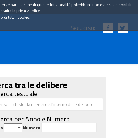
i terze parti, alcune di queste funzionalità potrebbero non essere disponibili.
onsulta la
privacy policy
.
di tutti i cookie.
Seguici su:
rca tra le delibere
cerca testuale
cerca per Anno e Numero
no
Numero