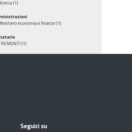
icerca
(1)
inistrazioni
inistero economia e finanze
(1)
matario
TREMONTI
(1)
Seguici su