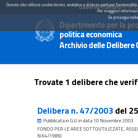
Questo sito utilizza cookie tecnici, analytics e di terze parti per funzionali
Governo Italiano
Presid
Per maggiori informazion
Se prosegui nella
Dipartimento per la pr
politica economica
Archivio delle Delibere
Trovate 1 delibere che verif
Delibera n. 47/2003
del 2
Pubblicata in G.U. in data 10 Novembre 2003
FONDO PER LE AREE SOTTOUTILIZZATE, ASSE
N.64/1986)