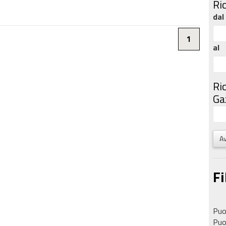
Ri
dal
1
al
Ri
Gaz
Av
Fi
Puoi
Puoi