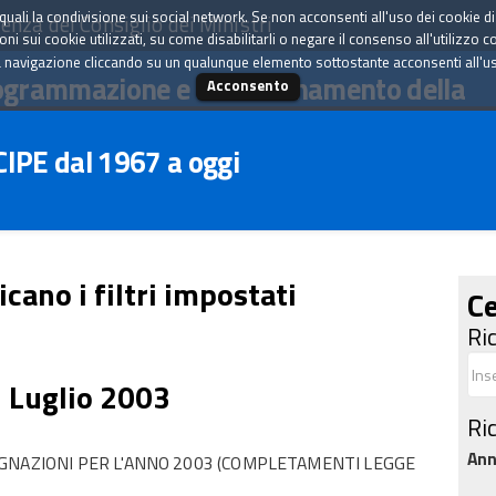
tà quali la condivisione sui social network. Se non acconsenti all'uso dei cookie d
enza del Consiglio dei Ministri
i sui cookie utilizzati, su come disabilitarli o negare il consenso all'utilizzo c
 navigazione cliccando su un qualunque elemento sottostante acconsenti all'uso 
ogrammazione e il coordinamento della
Acconsento
 CIPE dal 1967 a oggi
icano i filtri impostati
Ce
Ri
5 Luglio 2003
Ri
An
GNAZIONI PER L'ANNO 2003 (COMPLETAMENTI LEGGE