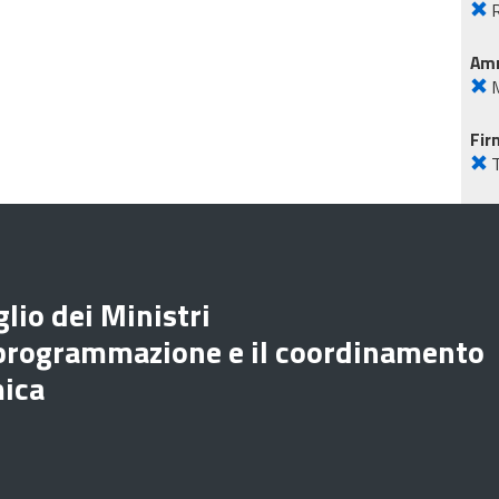
R
Amm
M
Fir
lio dei Ministri
 programmazione e il coordinamento
mica