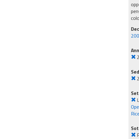
oppu
pens
col
Dec
200
An
Sed
2
Set
L
Ope
Rice
Sot
P