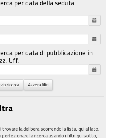
cerca per data della seduta
cerca per data di pubblicazione in
z. Uff.
via ricerca
Azzera filtri
ltra
 trovare la delibera scorrendo la lista, qui al lato.
 perfezionare la ricerca usando i filtri qui sotto,