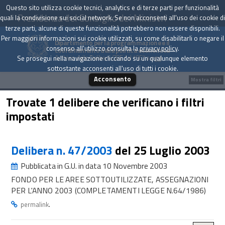
Questo sito utilizza cookie tecnici, analytics e di terze parti per funzionalità
Presidenza del Consiglio dei Ministri
quali la condivisione sui social network. Se non acconsenti all'uso dei cookie di
terze parti, alcune di queste funzionalità potrebbero non essere disponibili.
Per maggiori informazioni sui cookie utilizzati, su come disabilitarli o negare il
Dipartimento per la programmazione e il
consenso all'utilizzo consulta la
privacy policy
.
coordinamento della politica economica
Archivio delle Delibere CIPE dal 1967 a oggi
Se prosegui nella navigazione cliccando su un qualunque elemento
sottostante acconsenti all'uso di tutti i cookie.
Acconsento
Mostra filtri
Trovate 1 delibere che verificano i filtri
impostati
Delibera n. 47/2003
del 25 Luglio 2003
Pubblicata in G.U. in data 10 Novembre 2003
FONDO PER LE AREE SOTTOUTILIZZATE, ASSEGNAZIONI
PER L'ANNO 2003 (COMPLETAMENTI LEGGE N.64/1986)
.
permalink