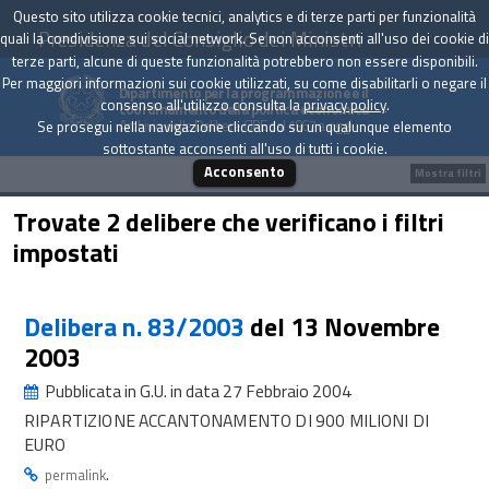
Questo sito utilizza cookie tecnici, analytics e di terze parti per funzionalità
Presidenza del Consiglio dei Ministri
quali la condivisione sui social network. Se non acconsenti all'uso dei cookie di
terze parti, alcune di queste funzionalità potrebbero non essere disponibili.
Per maggiori informazioni sui cookie utilizzati, su come disabilitarli o negare il
Dipartimento per la programmazione e il
consenso all'utilizzo consulta la
privacy policy
.
coordinamento della politica economica
Archivio delle Delibere CIPE dal 1967 a oggi
Se prosegui nella navigazione cliccando su un qualunque elemento
sottostante acconsenti all'uso di tutti i cookie.
Acconsento
Mostra filtri
Trovate 2 delibere che verificano i filtri
impostati
Delibera n. 83/2003
del 13 Novembre
2003
Pubblicata in G.U. in data 27 Febbraio 2004
RIPARTIZIONE ACCANTONAMENTO DI 900 MILIONI DI
EURO
.
permalink