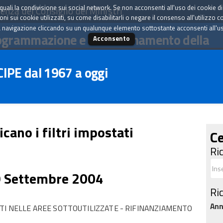
tà quali la condivisione sui social network. Se non acconsenti all'uso dei cookie d
enza del Consiglio dei Ministri
i sui cookie utilizzati, su come disabilitarli o negare il consenso all'utilizzo c
 navigazione cliccando su un qualunque elemento sottostante acconsenti all'uso 
ogrammazione e il coordinamento della
Acconsento
 CIPE dal 1967 a oggi
icano i filtri impostati
Ce
Ri
9 Settembre 2004
Ri
An
TI NELLE AREE SOTTOUTILIZZATE - RIFINANZIAMENTO