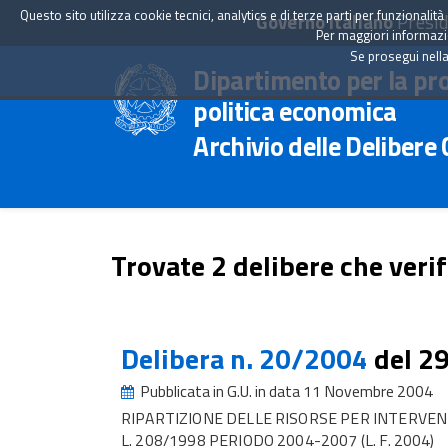
Questo sito utilizza cookie tecnici, analytics e di terze parti per funzionali
Governo Italiano
Presid
Per maggiori informazion
Se prosegui nella
Dipartimento per la pr
politica economica
Archivio delle Delibere
Trovate 2 delibere che verif
Delibera n. 20/2004
del 2
Pubblicata in G.U. in data 11 Novembre 2004
RIPARTIZIONE DELLE RISORSE PER INTERVEN
L. 208/1998 PERIODO 2004-2007 (L. F. 2004)