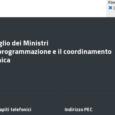
Fir
lio dei Ministri
 programmazione e il coordinamento
mica
apiti telefonici
Indirizzo PEC