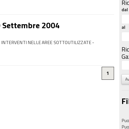
Ri
dal
9 Settembre 2004
al
 INTERVENTI NELLE AREE SOTTOUTILIZZATE -
Ri
Gaz
1
Av
Fi
Puoi
Puoi