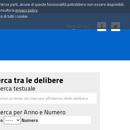
i terze parti, alcune di queste funzionalità potrebbero non essere disponibili.
onsulta la
privacy policy
.
di tutti i cookie.
Seguici su:
rca tra le delibere
cerca testuale
cerca per Anno e Numero
no
Numero