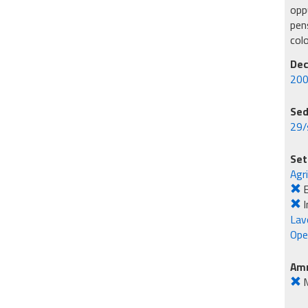
oppu
pens
col
Dec
200
Sed
29/
Set
Agr
E
I
Lavo
Ope
Amm
M