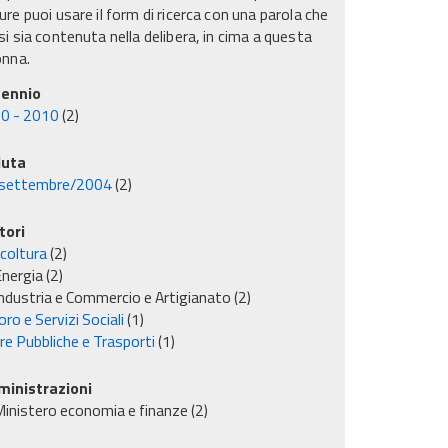
re puoi usare il form di ricerca con una parola che
i sia contenuta nella delibera, in cima a questa
onna.
ennio
0 - 2010
(2)
uta
settembre/2004
(2)
tori
icoltura
(2)
nergia
(2)
ndustria e Commercio e Artigianato
(2)
ro e Servizi Sociali
(1)
re Pubbliche e Trasporti
(1)
inistrazioni
inistero economia e finanze
(2)