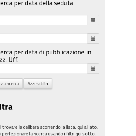
cerca per data della seduta
cerca per data di pubblicazione in
z. Uff.
via ricerca
Azzera filtri
ltra
 trovare la delibera scorrendo la lista, qui al lato.
 perfezionare la ricerca usando i filtri qui sotto,