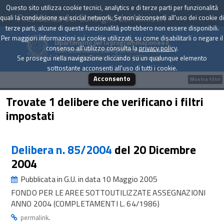
Questo sito utilizza cookie tecnici, analytics e di terze parti per funzionalità
Presidenza del Consiglio dei Ministri
quali la condivisione sui social network. Se non acconsenti all'uso dei cookie di
terze parti, alcune di queste funzionalità potrebbero non essere disponibili.
Per maggiori informazioni sui cookie utilizzati, su come disabilitarli o negare il
Dipartimento per la programmazione e il
consenso all'utilizzo consulta la
privacy policy
.
coordinamento della politica economica
Archivio delle Delibere CIPE dal 1967 a oggi
Se prosegui nella navigazione cliccando su un qualunque elemento
sottostante acconsenti all'uso di tutti i cookie.
Acconsento
Mostra filtri
Trovate 1 delibere che verificano i filtri
impostati
Delibera n. 85/2004
del 20 Dicembre
2004
Pubblicata in G.U. in data 10 Maggio 2005
FONDO PER LE AREE SOTTOUTILIZZATE ASSEGNAZIONI
ANNO 2004 (COMPLETAMENTI L. 64/1986)
.
permalink