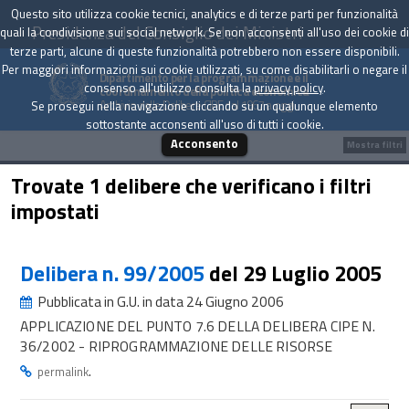
Questo sito utilizza cookie tecnici, analytics e di terze parti per funzionalità
Presidenza del Consiglio dei Ministri
quali la condivisione sui social network. Se non acconsenti all'uso dei cookie di
terze parti, alcune di queste funzionalità potrebbero non essere disponibili.
Per maggiori informazioni sui cookie utilizzati, su come disabilitarli o negare il
Dipartimento per la programmazione e il
consenso all'utilizzo consulta la
privacy policy
.
coordinamento della politica economica
Archivio delle Delibere CIPE dal 1967 a oggi
Se prosegui nella navigazione cliccando su un qualunque elemento
sottostante acconsenti all'uso di tutti i cookie.
Acconsento
Mostra filtri
Trovate 1 delibere che verificano i filtri
impostati
Delibera n. 99/2005
del 29 Luglio 2005
Pubblicata in G.U. in data 24 Giugno 2006
APPLICAZIONE DEL PUNTO 7.6 DELLA DELIBERA CIPE N.
36/2002 - RIPROGRAMMAZIONE DELLE RISORSE
.
permalink