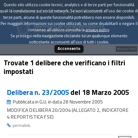
Questo sito utilizza cookie tecnici, analytics e di terze parti per funzionalità
Presidenza del Consiglio dei Ministri
quali la condivisione sui social network. Se non acconsenti all'uso dei cookie di
terze parti, alcune di queste funzionalità potrebbero non essere disponibili.
Per maggiori informazioni sui cookie utilizzati, su come disabilitarli o negare il
Dipartimento per la programmazione e il
consenso all'utilizzo consulta la
privacy policy
.
coordinamento della politica economica
Archivio delle Delibere CIPE dal 1967 a oggi
Se prosegui nella navigazione cliccando su un qualunque elemento
sottostante acconsenti all'uso di tutti i cookie.
Acconsento
Mostra filtri
Trovate 1 delibere che verificano i filtri
impostati
Delibera n. 23/2005
del 18 Marzo 2005
Pubblicata in G.U. in data 28 Novembre 2005
MODIFICA DELIBERA 20/2004 (ALLEGATO 2, INDICATORE
4 REPORTISTICA FSE)
.
permalink