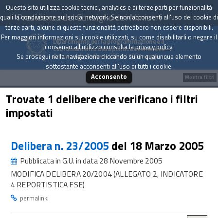
Questo sito utilizza cookie tecnici, analytics e di terze parti per funzionalità
Presidenza del Consiglio dei Ministri
quali la condivisione sui social network. Se non acconsenti all'uso dei cookie di
terze parti, alcune di queste funzionalità potrebbero non essere disponibili.
Per maggiori informazioni sui cookie utilizzati, su come disabilitarli o negare il
Dipartimento per la programmazione e il
consenso all'utilizzo consulta la
privacy policy
.
coordinamento della politica economica
Archivio delle Delibere CIPE dal 1967 a oggi
Se prosegui nella navigazione cliccando su un qualunque elemento
sottostante acconsenti all'uso di tutti i cookie.
Acconsento
Mostra filtri
Trovate 1 delibere che verificano i filtri
impostati
Delibera n. 23/2005
del 18 Marzo 2005
Pubblicata in G.U. in data 28 Novembre 2005
MODIFICA DELIBERA 20/2004 (ALLEGATO 2, INDICATORE
4 REPORTISTICA FSE)
.
permalink