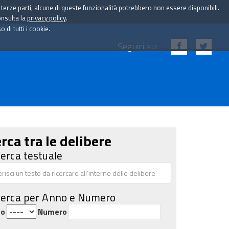
i terze parti, alcune di queste funzionalità potrebbero non essere disponibili.
onsulta la
privacy policy
.
di tutti i cookie.
Seguici su:
rca tra le delibere
cerca testuale
cerca per Anno e Numero
no
Numero