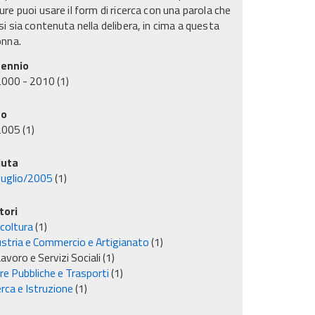
re puoi usare il form di ricerca con una parola che
i sia contenuta nella delibera, in cima a questa
onna.
ennio
2000 - 2010
(1)
no
2005
(1)
uta
luglio/2005
(1)
tori
icoltura
(1)
ustria e Commercio e Artigianato
(1)
avoro e Servizi Sociali
(1)
re Pubbliche e Trasporti
(1)
rca e Istruzione
(1)