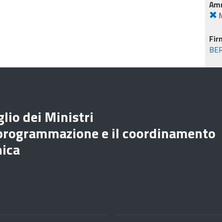
Amm
M
Fir
BE
lio dei Ministri
 programmazione e il coordinamento
mica