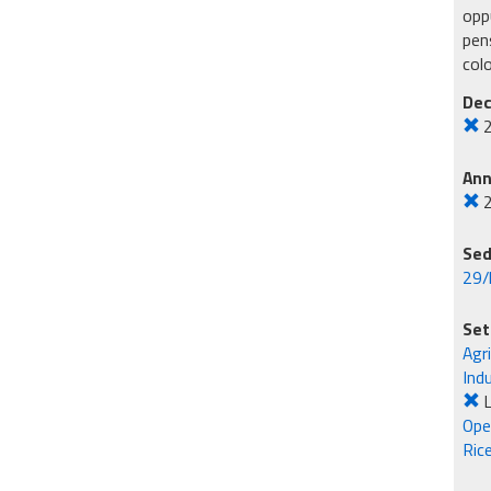
oppu
pens
col
Dec
An
Sed
29/
Set
Agr
Ind
L
Ope
Rice