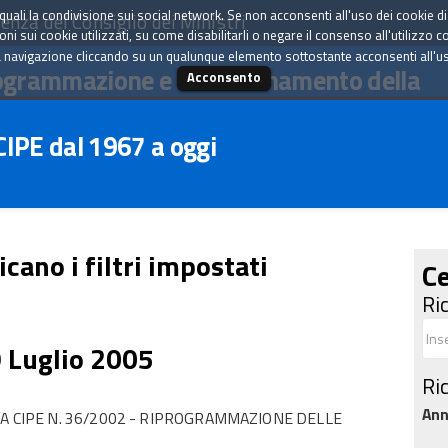
tà quali la condivisione sui social network. Se non acconsenti all'uso dei cookie d
enza del Consiglio dei Ministri
i sui cookie utilizzati, su come disabilitarli o negare il consenso all'utilizzo c
 navigazione cliccando su un qualunque elemento sottostante acconsenti all'uso 
ogrammazione e il coordinamento della
Acconsento
 CIPE dal 1967 a oggi
icano i filtri impostati
Ce
Ri
9 Luglio 2005
Ri
An
A CIPE N. 36/2002 - RIPROGRAMMAZIONE DELLE