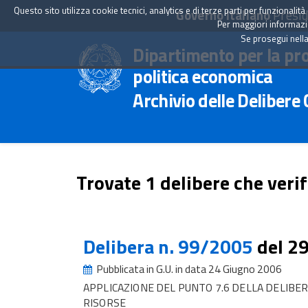
Questo sito utilizza cookie tecnici, analytics e di terze parti per funzionali
Governo Italiano
Presid
Per maggiori informazion
Se prosegui nella
Dipartimento per la pr
politica economica
Archivio delle Delibere
Trovate 1 delibere che verif
Delibera n. 99/2005
del 2
Pubblicata in G.U. in data 24 Giugno 2006
APPLICAZIONE DEL PUNTO 7.6 DELLA DELIBER
RISORSE