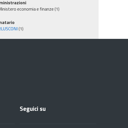
inistrazioni
inistero economia e finanze
(1)
matario
RLUSCONI
(1)
Seguici su