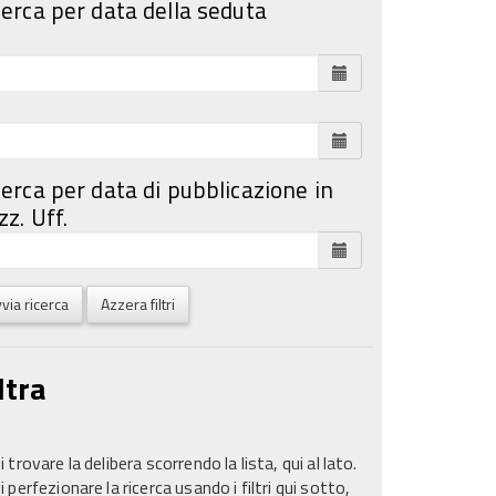
cerca per data della seduta
cerca per data di pubblicazione in
z. Uff.
via ricerca
Azzera filtri
ltra
 trovare la delibera scorrendo la lista, qui al lato.
 perfezionare la ricerca usando i filtri qui sotto,