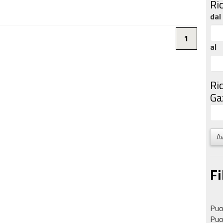
Ri
dal
1
al
Ri
Gaz
Av
Fi
Puoi
Puoi