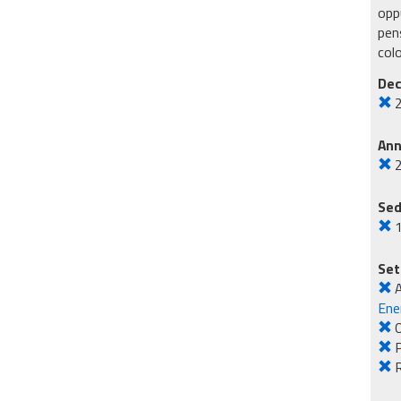
oppu
pens
col
Dec
An
Sed
Set
Ene
O
R