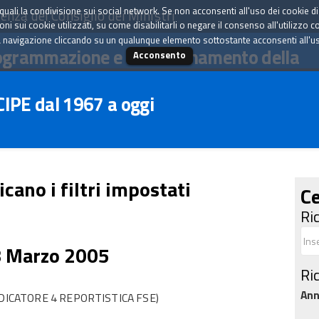
tà quali la condivisione sui social network. Se non acconsenti all'uso dei cookie d
enza del Consiglio dei Ministri
i sui cookie utilizzati, su come disabilitarli o negare il consenso all'utilizzo c
 navigazione cliccando su un qualunque elemento sottostante acconsenti all'uso 
ogrammazione e il coordinamento della
Acconsento
 CIPE dal 1967 a oggi
icano i filtri impostati
Ce
Ri
8 Marzo 2005
Ri
An
DICATORE 4 REPORTISTICA FSE)