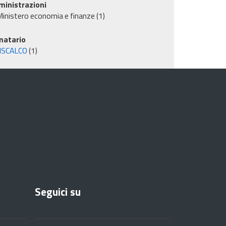
inistrazioni
inistero economia e finanze
(1)
matario
ISCALCO
(1)
Seguici su