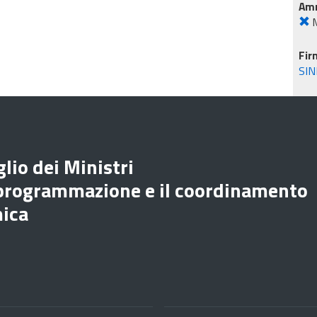
Amm
M
Fir
SIN
lio dei Ministri
 programmazione e il coordinamento
mica