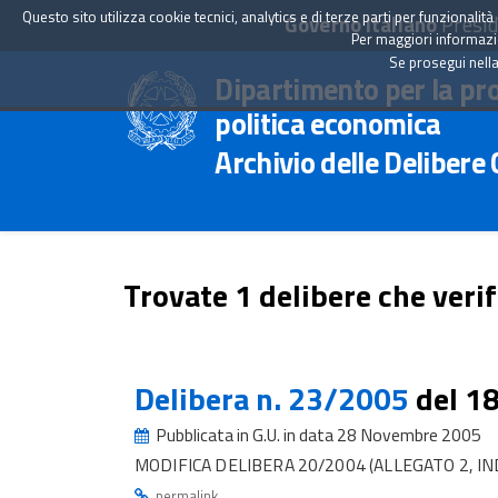
Questo sito utilizza cookie tecnici, analytics e di terze parti per funzionali
Governo Italiano
Presid
Per maggiori informazion
Se prosegui nella
Dipartimento per la pr
politica economica
Archivio delle Delibere
Trovate 1 delibere che verif
Delibera n. 23/2005
del 1
Pubblicata in G.U. in data 28 Novembre 2005
MODIFICA DELIBERA 20/2004 (ALLEGATO 2, IN
.
permalink