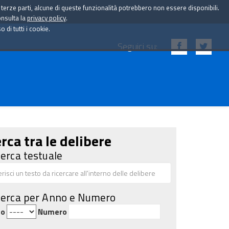
i terze parti, alcune di queste funzionalità potrebbero non essere disponibili.
onsulta la
privacy policy
.
di tutti i cookie.
Seguici su:
rca tra le delibere
cerca testuale
cerca per Anno e Numero
no
Numero