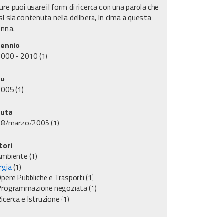
re puoi usare il form di ricerca con una parola che
i sia contenuta nella delibera, in cima a questa
onna.
ennio
2000 - 2010
(1)
no
2005
(1)
uta
18/marzo/2005
(1)
tori
Ambiente
(1)
rgia
(1)
pere Pubbliche e Trasporti
(1)
Programmazione negoziata
(1)
icerca e Istruzione
(1)