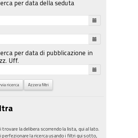
cerca per data della seduta
cerca per data di pubblicazione in
z. Uff.
via ricerca
Azzera filtri
ltra
 trovare la delibera scorrendo la lista, qui al lato.
 perfezionare la ricerca usando i filtri qui sotto,