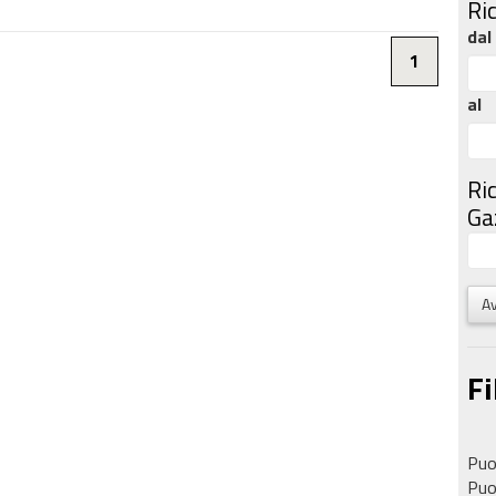
Ri
dal
1
al
Ri
Gaz
Av
Fi
Puoi
Puoi