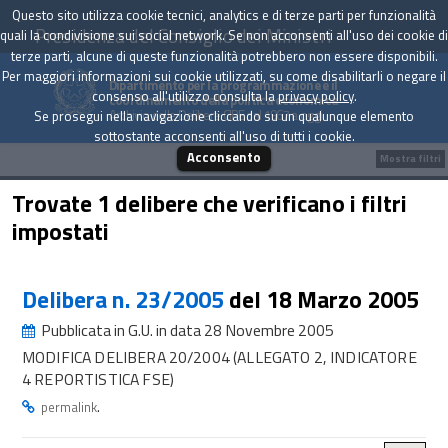
Questo sito utilizza cookie tecnici, analytics e di terze parti per funzionalità
Presidenza del Consiglio dei Ministri
quali la condivisione sui social network. Se non acconsenti all'uso dei cookie di
terze parti, alcune di queste funzionalità potrebbero non essere disponibili.
Per maggiori informazioni sui cookie utilizzati, su come disabilitarli o negare il
Dipartimento per la programmazione e il
consenso all'utilizzo consulta la
privacy policy
.
coordinamento della politica economica
Archivio delle Delibere CIPE dal 1967 a oggi
Se prosegui nella navigazione cliccando su un qualunque elemento
sottostante acconsenti all'uso di tutti i cookie.
Acconsento
Mostra filtri
Trovate 1 delibere che verificano i filtri
impostati
Delibera n. 23/2005
del 18 Marzo 2005
Pubblicata in G.U. in data 28 Novembre 2005
MODIFICA DELIBERA 20/2004 (ALLEGATO 2, INDICATORE
4 REPORTISTICA FSE)
.
permalink