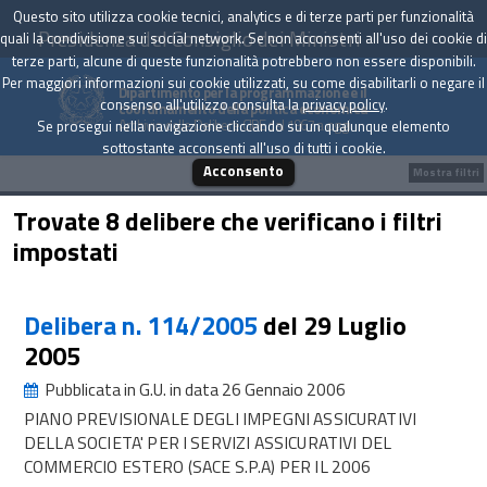
Questo sito utilizza cookie tecnici, analytics e di terze parti per funzionalità
Presidenza del Consiglio dei Ministri
quali la condivisione sui social network. Se non acconsenti all'uso dei cookie di
terze parti, alcune di queste funzionalità potrebbero non essere disponibili.
Per maggiori informazioni sui cookie utilizzati, su come disabilitarli o negare il
Dipartimento per la programmazione e il
consenso all'utilizzo consulta la
privacy policy
.
coordinamento della politica economica
Archivio delle Delibere CIPE dal 1967 a oggi
Se prosegui nella navigazione cliccando su un qualunque elemento
sottostante acconsenti all'uso di tutti i cookie.
Acconsento
Mostra filtri
Trovate 8 delibere che verificano i filtri
impostati
Delibera n. 114/2005
del 29 Luglio
2005
Pubblicata in G.U. in data 26 Gennaio 2006
PIANO PREVISIONALE DEGLI IMPEGNI ASSICURATIVI
DELLA SOCIETA' PER I SERVIZI ASSICURATIVI DEL
COMMERCIO ESTERO (SACE S.P.A) PER IL 2006