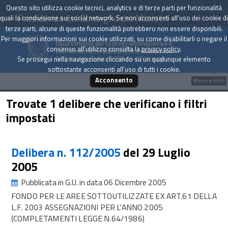
Questo sito utilizza cookie tecnici, analytics e di terze parti per funzionalità
Presidenza del Consiglio dei Ministri
quali la condivisione sui social network. Se non acconsenti all'uso dei cookie di
terze parti, alcune di queste funzionalità potrebbero non essere disponibili.
Per maggiori informazioni sui cookie utilizzati, su come disabilitarli o negare il
Dipartimento per la programmazione e il
consenso all'utilizzo consulta la
privacy policy
.
coordinamento della politica economica
Archivio delle Delibere CIPE dal 1967 a oggi
Se prosegui nella navigazione cliccando su un qualunque elemento
sottostante acconsenti all'uso di tutti i cookie.
Acconsento
Mostra filtri
Trovate 1 delibere che verificano i filtri
impostati
Delibera n. 112/2005
del 29 Luglio
2005
Pubblicata in G.U. in data 06 Dicembre 2005
FONDO PER LE AREE SOTTOUTILIZZATE EX ART.61 DELLA
L.F. 2003 ASSEGNAZIONI PER L'ANNO 2005
(COMPLETAMENTI LEGGE N.64/1986)