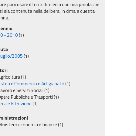
re puoi usare il form di ricerca con una parola che
i sia contenuta nella delibera, in cima a questa
onna.
ennio
0 - 2010
(1)
uta
luglio/2005
(1)
tori
gricoltura
(1)
ustria e Commercio e Artigianato
(1)
avoro e Servizi Sociali
(1)
pere Pubbliche e Trasporti
(1)
rca e Istruzione
(1)
inistrazioni
inistero economia e finanze
(1)