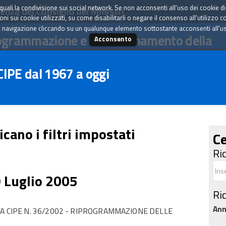
tà quali la condivisione sui social network. Se non acconsenti all'uso dei cookie d
enza del Consiglio dei Ministri
i sui cookie utilizzati, su come disabilitarli o negare il consenso all'utilizzo c
 navigazione cliccando su un qualunque elemento sottostante acconsenti all'uso 
ogrammazione e il coordinamento della
Acconsento
 CIPE dal 1967 a oggi
icano i filtri impostati
Ce
Ri
9 Luglio 2005
Ri
An
A CIPE N. 36/2002 - RIPROGRAMMAZIONE DELLE