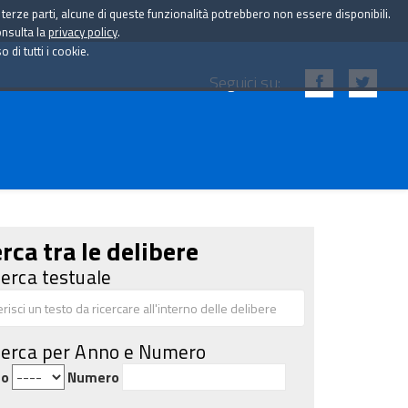
i terze parti, alcune di queste funzionalità potrebbero non essere disponibili.
onsulta la
privacy policy
.
di tutti i cookie.
Seguici su:
rca tra le delibere
cerca testuale
cerca per Anno e Numero
no
Numero