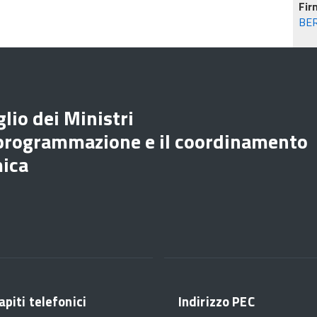
Fir
BE
lio dei Ministri
 programmazione e il coordinamento
mica
apiti telefonici
Indirizzo PEC