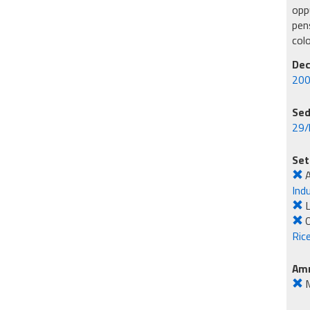
oppu
pens
col
Dec
200
Sed
29/
Set
A
Ind
L
O
Rice
Amm
M