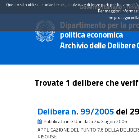
Questo sito utilizza cookie tecnici, analytics e di terze parti per funzionali
Governo Italiano
Presid
Per maggiori informazion
Se prosegui nella
Dipartimento per la pr
politica economica
Archivio delle Delibere
Trovate 1 delibere che verif
Delibera n. 99/2005
del 2
Pubblicata in G.U. in data 24 Giugno 2006
APPLICAZIONE DEL PUNTO 7.6 DELLA DELIBER
RISORSE