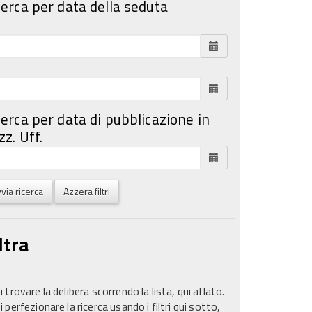
cerca per data della seduta
cerca per data di pubblicazione in
z. Uff.
via ricerca
Azzera filtri
ltra
 trovare la delibera scorrendo la lista, qui al lato.
 perfezionare la ricerca usando i filtri qui sotto,