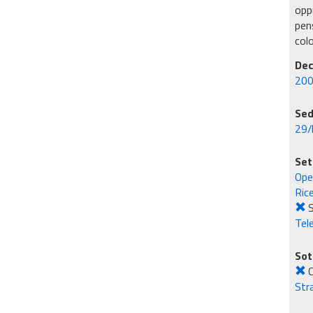
oppu
pens
col
Dec
200
Sed
29/
Set
Ope
Rice
S
Tel
Sot
C
Str