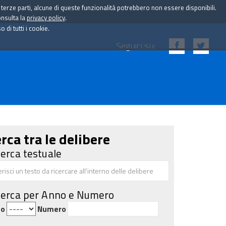
i terze parti, alcune di queste funzionalità potrebbero non essere disponibili.
onsulta la
privacy policy
.
di tutti i cookie.
Seguici su:
rca tra le delibere
cerca testuale
cerca per Anno e Numero
no
Numero