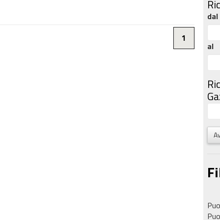
Ri
dal
1
al
Ri
Gaz
Av
Fi
Puoi
Puoi