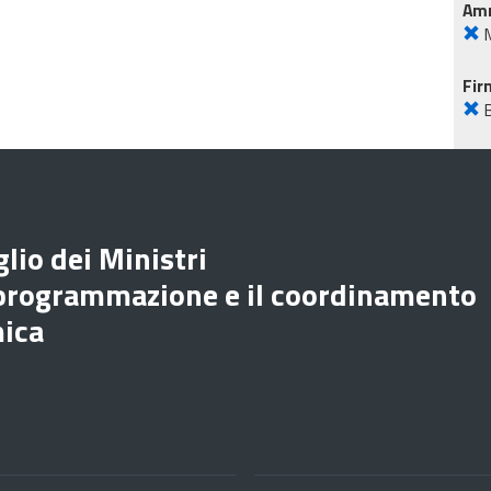
Amm
M
Fir
lio dei Ministri
 programmazione e il coordinamento
mica