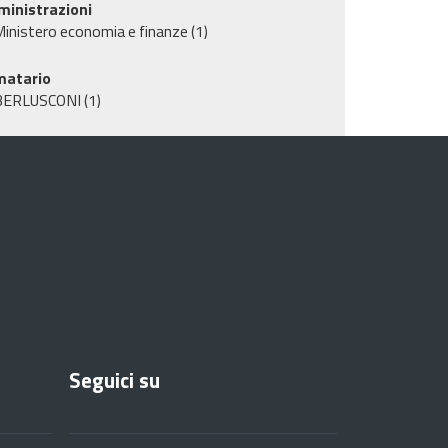
inistrazioni
inistero economia e finanze
(1)
matario
BERLUSCONI
(1)
Seguici su