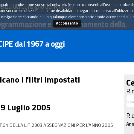
tà quali la condivisione sui social network. Se non acconsenti all'uso dei cookie d
enza del Consiglio dei Ministri
i sui cookie utilizzati, su come disabilitarli o negare il consenso all'utilizzo c
 navigazione cliccando su un qualunque elemento sottostante acconsenti all'uso 
ogrammazione e il coordinamento della
Acconsento
 CIPE dal 1967 a oggi
icano i filtri impostati
Ce
Ri
29 Luglio 2005
Ri
An
.61 DELLA L.F. 2003 ASSEGNAZIONI PER L'ANNO 2005