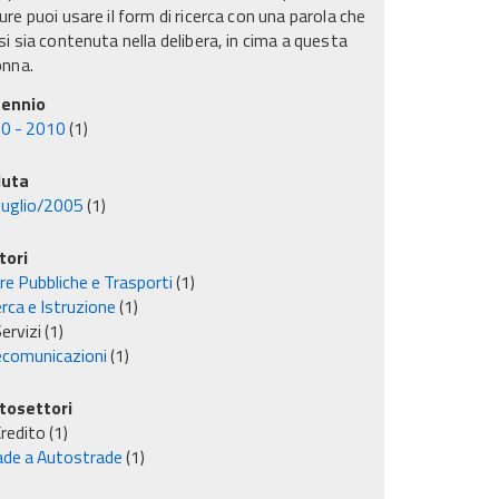
re puoi usare il form di ricerca con una parola che
i sia contenuta nella delibera, in cima a questa
onna.
ennio
0 - 2010
(1)
uta
luglio/2005
(1)
tori
re Pubbliche e Trasporti
(1)
rca e Istruzione
(1)
ervizi
(1)
ecomunicazioni
(1)
tosettori
redito
(1)
ade a Autostrade
(1)