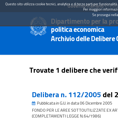
Questo sito utilizza cookie tecnici, analytics e di terze parti per funzionali
Governo Italiano
Presid
Per maggiori informazion
Se prosegui nella
Dipartimento per la pr
politica economica
Archivio delle Delibere
Trovate 1 delibere che verif
Delibera n. 112/2005
del 
Pubblicata in G.U. in data 06 Dicembre 2005
FONDO PER LE AREE SOTTOUTILIZZATE EX ART
(COMPLETAMENTI LEGGE N.64/1986)