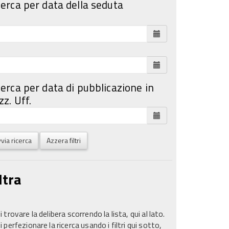
cerca per data della seduta
cerca per data di pubblicazione in
z. Uff.
via ricerca
Azzera filtri
ltra
 trovare la delibera scorrendo la lista, qui al lato.
 perfezionare la ricerca usando i filtri qui sotto,