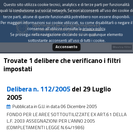
Questo sito utilizza cookie tecnici, analytics e di terze parti per funzionalità
Presidenza del Consiglio dei Ministri
quali la condivisione sui social network. Se non acconsenti all'uso dei cookie di
terze parti, alcune di queste funzionalità potrebbero non essere disponibili.
Per maggiori informazioni sui cookie utilizzati, su come disabilitarli o negare il
Dipartimento per la programmazione e il
consenso all'utilizzo consulta la
privacy policy
.
coordinamento della politica economica
Archivio delle Delibere CIPE dal 1967 a oggi
Se prosegui nella navigazione cliccando su un qualunque elemento
sottostante acconsenti all'uso di tutti i cookie.
Acconsento
Mostra filtri
Trovate 1 delibere che verificano i filtri
impostati
Delibera n. 112/2005
del 29 Luglio
2005
Pubblicata in G.U. in data 06 Dicembre 2005
FONDO PER LE AREE SOTTOUTILIZZATE EX ART.61 DELLA
L.F. 2003 ASSEGNAZIONI PER L'ANNO 2005
(COMPLETAMENTI LEGGE N.64/1986)