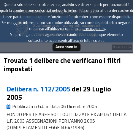
Questo sito utilizza cookie tecnici, analytics e di terze parti per funzionalità
Presidenza del Consiglio dei Ministri
quali la condivisione sui social network. Se non acconsenti all'uso dei cookie di
terze parti, alcune di queste funzionalità potrebbero non essere disponibili.
Per maggiori informazioni sui cookie utilizzati, su come disabilitarli o negare il
Dipartimento per la programmazione e il
consenso all'utilizzo consulta la
privacy policy
.
coordinamento della politica economica
Archivio delle Delibere CIPE dal 1967 a oggi
Se prosegui nella navigazione cliccando su un qualunque elemento
sottostante acconsenti all'uso di tutti i cookie.
Acconsento
Mostra filtri
Trovate 1 delibere che verificano i filtri
impostati
Delibera n. 112/2005
del 29 Luglio
2005
Pubblicata in G.U. in data 06 Dicembre 2005
FONDO PER LE AREE SOTTOUTILIZZATE EX ART.61 DELLA
L.F. 2003 ASSEGNAZIONI PER L'ANNO 2005
(COMPLETAMENTI LEGGE N.64/1986)