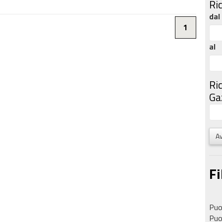
Ri
dal
1
al
Ri
Gaz
Av
Fi
Puoi
Puoi