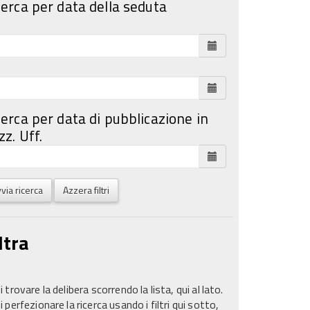
cerca per data della seduta
cerca per data di pubblicazione in
z. Uff.
via ricerca
Azzera filtri
ltra
 trovare la delibera scorrendo la lista, qui al lato.
 perfezionare la ricerca usando i filtri qui sotto,