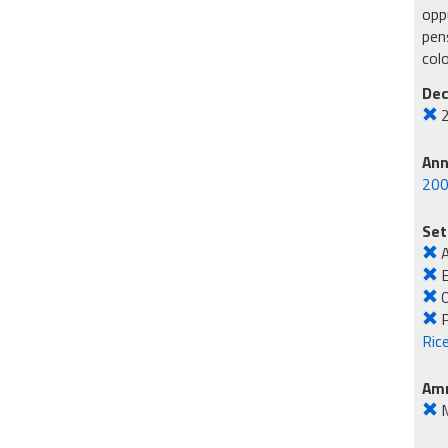
oppu
pens
col
Dec
An
20
Set
E
O
Rice
Amm
M