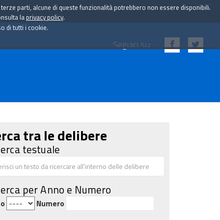
i terze parti, alcune di queste funzionalità potrebbero non essere disponibili.
onsulta la
privacy policy
.
di tutti i cookie.
Seguici su:
rca tra le delibere
cerca testuale
cerca per Anno e Numero
no
Numero