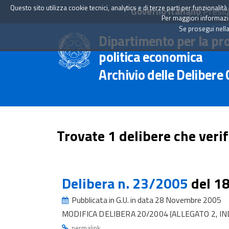
Questo sito utilizza cookie tecnici, analytics e di terze parti per funzionali
Governo Italiano
Presid
Per maggiori informazion
Se prosegui nella
Dipartimento per la pr
politica economica
Archivio delle Delibere
Trovate 1 delibere che verif
Delibera n. 23/2005
del 1
Pubblicata in G.U. in data 28 Novembre 2005
MODIFICA DELIBERA 20/2004 (ALLEGATO 2, IN
.
permalink