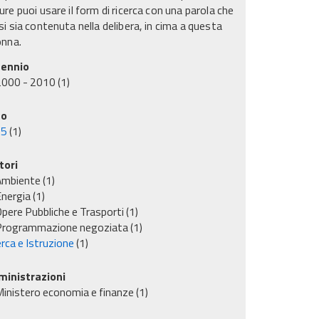
re puoi usare il form di ricerca con una parola che
i sia contenuta nella delibera, in cima a questa
onna.
ennio
2000 - 2010
(1)
no
05
(1)
tori
Ambiente
(1)
nergia
(1)
pere Pubbliche e Trasporti
(1)
Programmazione negoziata
(1)
rca e Istruzione
(1)
inistrazioni
inistero economia e finanze
(1)