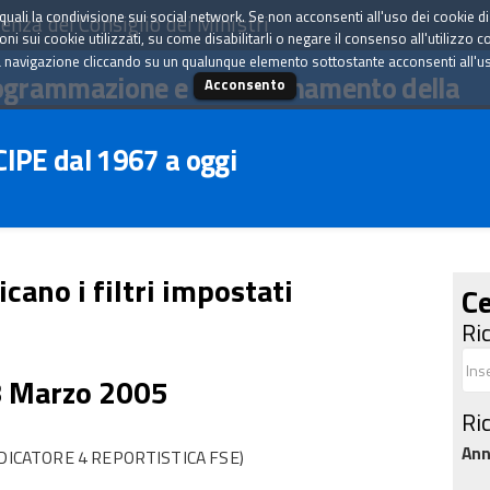
tà quali la condivisione sui social network. Se non acconsenti all'uso dei cookie d
enza del Consiglio dei Ministri
i sui cookie utilizzati, su come disabilitarli o negare il consenso all'utilizzo c
 navigazione cliccando su un qualunque elemento sottostante acconsenti all'uso 
ogrammazione e il coordinamento della
Acconsento
 CIPE dal 1967 a oggi
icano i filtri impostati
Ce
Ri
8 Marzo 2005
Ri
An
DICATORE 4 REPORTISTICA FSE)