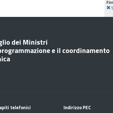
Fir
lio dei Ministri
 programmazione e il coordinamento
mica
apiti telefonici
Indirizzo PEC