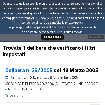
Questo sito utilizza cookie tecnici, analytics e di terze parti per funzionalità
Presidenza del Consiglio dei Ministri
quali la condivisione sui social network. Se non acconsenti all'uso dei cookie di
terze parti, alcune di queste funzionalità potrebbero non essere disponibili.
Per maggiori informazioni sui cookie utilizzati, su come disabilitarli o negare il
Dipartimento per la programmazione e il
consenso all'utilizzo consulta la
privacy policy
.
coordinamento della politica economica
Archivio delle Delibere CIPE dal 1967 a oggi
Se prosegui nella navigazione cliccando su un qualunque elemento
sottostante acconsenti all'uso di tutti i cookie.
Acconsento
Mostra filtri
Trovate 1 delibere che verificano i filtri
impostati
Delibera n. 23/2005
del 18 Marzo 2005
Pubblicata in G.U. in data 28 Novembre 2005
MODIFICA DELIBERA 20/2004 (ALLEGATO 2, INDICATORE
4 REPORTISTICA FSE)
.
permalink