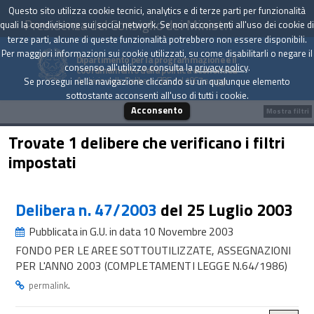
Questo sito utilizza cookie tecnici, analytics e di terze parti per funzionalità
Presidenza del Consiglio dei Ministri
quali la condivisione sui social network. Se non acconsenti all'uso dei cookie di
terze parti, alcune di queste funzionalità potrebbero non essere disponibili.
Per maggiori informazioni sui cookie utilizzati, su come disabilitarli o negare il
Dipartimento per la programmazione e il
consenso all'utilizzo consulta la
privacy policy
.
coordinamento della politica economica
Archivio delle Delibere CIPE dal 1967 a oggi
Se prosegui nella navigazione cliccando su un qualunque elemento
sottostante acconsenti all'uso di tutti i cookie.
Acconsento
Mostra filtri
Trovate 1 delibere che verificano i filtri
impostati
Delibera n. 47/2003
del 25 Luglio 2003
Pubblicata in G.U. in data 10 Novembre 2003
FONDO PER LE AREE SOTTOUTILIZZATE, ASSEGNAZIONI
PER L'ANNO 2003 (COMPLETAMENTI LEGGE N.64/1986)
.
permalink