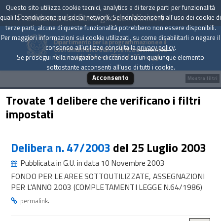
Questo sito utilizza cookie tecnici, analytics e di terze parti per funzionalità
Presidenza del Consiglio dei Ministri
quali la condivisione sui social network. Se non acconsenti all'uso dei cookie di
terze parti, alcune di queste funzionalità potrebbero non essere disponibili.
Per maggiori informazioni sui cookie utilizzati, su come disabilitarli o negare il
Dipartimento per la programmazione e il
consenso all'utilizzo consulta la
privacy policy
.
coordinamento della politica economica
Archivio delle Delibere CIPE dal 1967 a oggi
Se prosegui nella navigazione cliccando su un qualunque elemento
sottostante acconsenti all'uso di tutti i cookie.
Acconsento
Mostra filtri
Trovate 1 delibere che verificano i filtri
impostati
Delibera n. 47/2003
del 25 Luglio 2003
Pubblicata in G.U. in data 10 Novembre 2003
FONDO PER LE AREE SOTTOUTILIZZATE, ASSEGNAZIONI
PER L'ANNO 2003 (COMPLETAMENTI LEGGE N.64/1986)
.
permalink