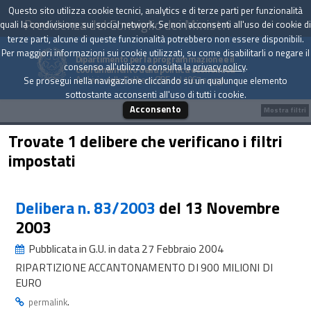
Questo sito utilizza cookie tecnici, analytics e di terze parti per funzionalità
Presidenza del Consiglio dei Ministri
quali la condivisione sui social network. Se non acconsenti all'uso dei cookie di
terze parti, alcune di queste funzionalità potrebbero non essere disponibili.
Per maggiori informazioni sui cookie utilizzati, su come disabilitarli o negare il
Dipartimento per la programmazione e il
consenso all'utilizzo consulta la
privacy policy
.
coordinamento della politica economica
Archivio delle Delibere CIPE dal 1967 a oggi
Se prosegui nella navigazione cliccando su un qualunque elemento
sottostante acconsenti all'uso di tutti i cookie.
Acconsento
Mostra filtri
Trovate 1 delibere che verificano i filtri
impostati
Delibera n. 83/2003
del 13 Novembre
2003
Pubblicata in G.U. in data 27 Febbraio 2004
RIPARTIZIONE ACCANTONAMENTO DI 900 MILIONI DI
EURO
.
permalink