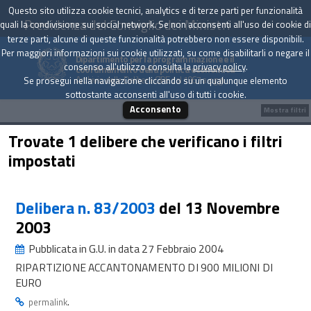
Questo sito utilizza cookie tecnici, analytics e di terze parti per funzionalità
Presidenza del Consiglio dei Ministri
quali la condivisione sui social network. Se non acconsenti all'uso dei cookie di
terze parti, alcune di queste funzionalità potrebbero non essere disponibili.
Per maggiori informazioni sui cookie utilizzati, su come disabilitarli o negare il
Dipartimento per la programmazione e il
consenso all'utilizzo consulta la
privacy policy
.
coordinamento della politica economica
Archivio delle Delibere CIPE dal 1967 a oggi
Se prosegui nella navigazione cliccando su un qualunque elemento
sottostante acconsenti all'uso di tutti i cookie.
Acconsento
Mostra filtri
Trovate 1 delibere che verificano i filtri
impostati
Delibera n. 83/2003
del 13 Novembre
2003
Pubblicata in G.U. in data 27 Febbraio 2004
RIPARTIZIONE ACCANTONAMENTO DI 900 MILIONI DI
EURO
.
permalink