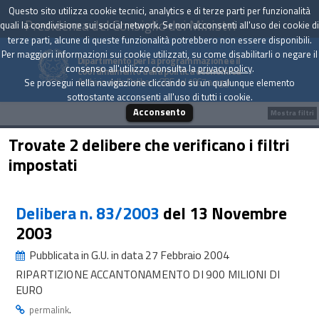
Questo sito utilizza cookie tecnici, analytics e di terze parti per funzionalità
Presidenza del Consiglio dei Ministri
quali la condivisione sui social network. Se non acconsenti all'uso dei cookie di
terze parti, alcune di queste funzionalità potrebbero non essere disponibili.
Per maggiori informazioni sui cookie utilizzati, su come disabilitarli o negare il
Dipartimento per la programmazione e il
consenso all'utilizzo consulta la
privacy policy
.
coordinamento della politica economica
Archivio delle Delibere CIPE dal 1967 a oggi
Se prosegui nella navigazione cliccando su un qualunque elemento
sottostante acconsenti all'uso di tutti i cookie.
Acconsento
Mostra filtri
Trovate 2 delibere che verificano i filtri
impostati
Delibera n. 83/2003
del 13 Novembre
2003
Pubblicata in G.U. in data 27 Febbraio 2004
RIPARTIZIONE ACCANTONAMENTO DI 900 MILIONI DI
EURO
.
permalink