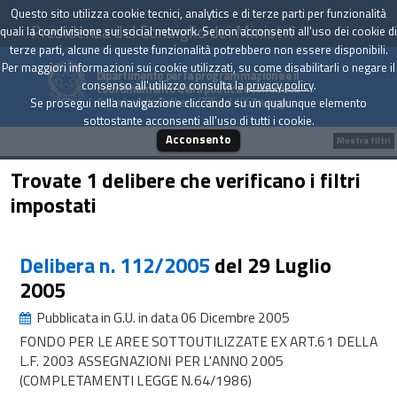
Questo sito utilizza cookie tecnici, analytics e di terze parti per funzionalità
Presidenza del Consiglio dei Ministri
quali la condivisione sui social network. Se non acconsenti all'uso dei cookie di
terze parti, alcune di queste funzionalità potrebbero non essere disponibili.
Per maggiori informazioni sui cookie utilizzati, su come disabilitarli o negare il
Dipartimento per la programmazione e il
consenso all'utilizzo consulta la
privacy policy
.
coordinamento della politica economica
Archivio delle Delibere CIPE dal 1967 a oggi
Se prosegui nella navigazione cliccando su un qualunque elemento
sottostante acconsenti all'uso di tutti i cookie.
Acconsento
Mostra filtri
Trovate 1 delibere che verificano i filtri
impostati
Delibera n. 112/2005
del 29 Luglio
2005
Pubblicata in G.U. in data 06 Dicembre 2005
FONDO PER LE AREE SOTTOUTILIZZATE EX ART.61 DELLA
L.F. 2003 ASSEGNAZIONI PER L'ANNO 2005
(COMPLETAMENTI LEGGE N.64/1986)