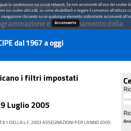
tà quali la condivisione sui social network. Se non acconsenti all'uso dei cookie d
enza del Consiglio dei Ministri
i sui cookie utilizzati, su come disabilitarli o negare il consenso all'utilizzo c
 navigazione cliccando su un qualunque elemento sottostante acconsenti all'uso 
ogrammazione e il coordinamento della
Acconsento
 CIPE dal 1967 a oggi
icano i filtri impostati
Ce
Ri
29 Luglio 2005
Ri
An
.61 DELLA L.F. 2003 ASSEGNAZIONI PER L'ANNO 2005