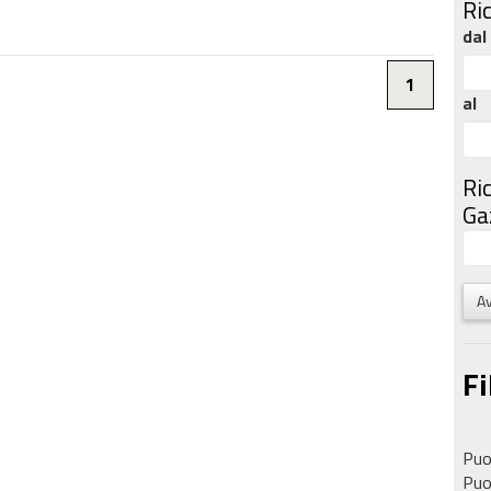
Ri
dal
1
al
Ri
Gaz
Av
Fi
Puoi
Puoi