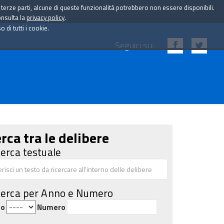
i terze parti, alcune di queste funzionalità potrebbero non essere disponibili.
onsulta la
privacy policy
.
di tutti i cookie.
Seguici su:
rca tra le delibere
cerca testuale
cerca per Anno e Numero
no
Numero