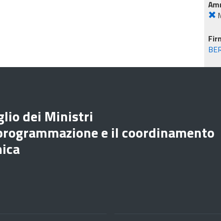
Amm
M
Fir
BE
lio dei Ministri
 programmazione e il coordinamento
mica