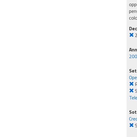
oppu
pens
col
Dec
An
20
Set
Ope
R
S
Tel
Sot
Cre
S