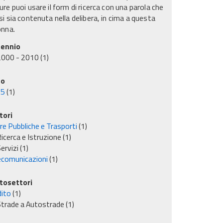
re puoi usare il form di ricerca con una parola che
i sia contenuta nella delibera, in cima a questa
onna.
ennio
2000 - 2010
(1)
no
05
(1)
tori
re Pubbliche e Trasporti
(1)
icerca e Istruzione
(1)
ervizi
(1)
ecomunicazioni
(1)
tosettori
dito
(1)
trade a Autostrade
(1)