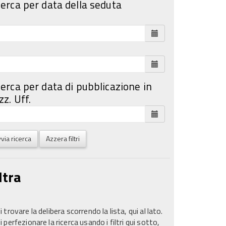
cerca per data della seduta
cerca per data di pubblicazione in
z. Uff.
via ricerca
Azzera filtri
ltra
 trovare la delibera scorrendo la lista, qui al lato.
 perfezionare la ricerca usando i filtri qui sotto,