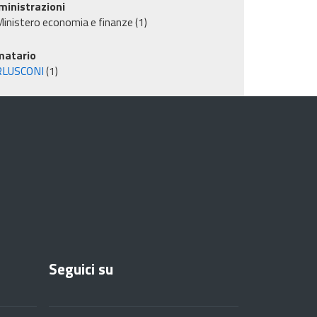
inistrazioni
inistero economia e finanze
(1)
matario
RLUSCONI
(1)
Seguici su