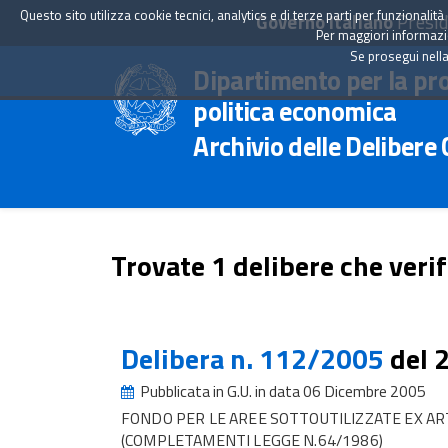
Questo sito utilizza cookie tecnici, analytics e di terze parti per funzionali
Governo Italiano
Presid
Per maggiori informazion
Se prosegui nella
Dipartimento per la pr
politica economica
Archivio delle Delibere
Trovate 1 delibere che verif
Delibera n. 112/2005
del 
Pubblicata in G.U. in data 06 Dicembre 2005
FONDO PER LE AREE SOTTOUTILIZZATE EX ART
(COMPLETAMENTI LEGGE N.64/1986)