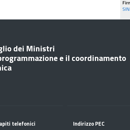
Fir
SIN
lio dei Ministri
 programmazione e il coordinamento
mica
apiti telefonici
Indirizzo PEC