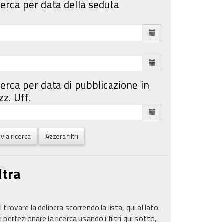
cerca per data della seduta
cerca per data di pubblicazione in
z. Uff.
via ricerca
Azzera filtri
ltra
 trovare la delibera scorrendo la lista, qui al lato.
 perfezionare la ricerca usando i filtri qui sotto,