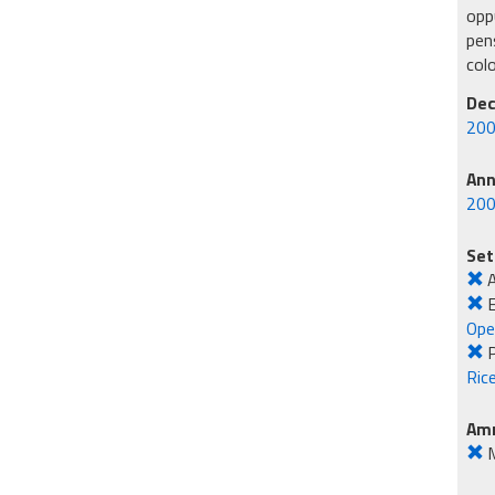
oppu
pens
col
Dec
200
An
20
Set
E
Ope
Rice
Amm
M