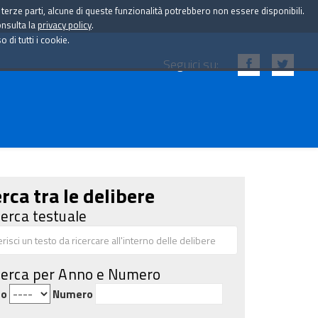
i terze parti, alcune di queste funzionalità potrebbero non essere disponibili.
onsulta la
privacy policy
.
di tutti i cookie.
Seguici su:
rca tra le delibere
cerca testuale
cerca per Anno e Numero
no
Numero