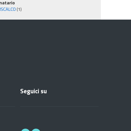
matario
ISCALCO
(1)
Seguici su