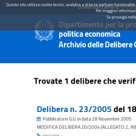
Questo sito utilizza cookie tecnici, analytics e di terze parti per funzionali
Governo Italiano
Presid
Per maggiori informazion
Se prosegui nella
Dipartimento per la pr
politica economica
Archivio delle Delibere
Trovate 1 delibere che verif
Delibera n. 23/2005
del 1
Pubblicata in G.U. in data 28 Novembre 2005
MODIFICA DELIBERA 20/2004 (ALLEGATO 2, IN
.
permalink