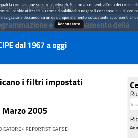
tà quali la condivisione sui social network. Se non acconsenti all'uso dei cookie d
enza del Consiglio dei Ministri
i sui cookie utilizzati, su come disabilitarli o negare il consenso all'utilizzo c
 navigazione cliccando su un qualunque elemento sottostante acconsenti all'uso 
ogrammazione e il coordinamento della
Acconsento
 CIPE dal 1967 a oggi
icano i filtri impostati
Ce
Ri
8 Marzo 2005
Ri
An
DICATORE 4 REPORTISTICA FSE)