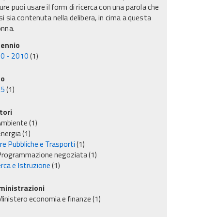
re puoi usare il form di ricerca con una parola che
i sia contenuta nella delibera, in cima a questa
onna.
ennio
0 - 2010
(1)
no
05
(1)
tori
Ambiente
(1)
nergia
(1)
re Pubbliche e Trasporti
(1)
Programmazione negoziata
(1)
rca e Istruzione
(1)
inistrazioni
inistero economia e finanze
(1)