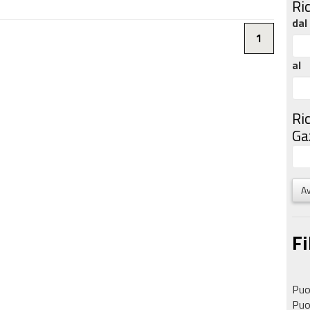
Ri
dal
1
al
Ri
Gaz
Av
Fi
Puoi
Puoi