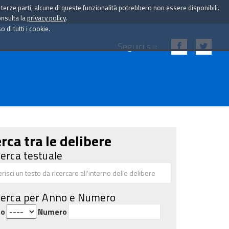
i terze parti, alcune di queste funzionalità potrebbero non essere disponibili.
onsulta la
privacy policy
.
di tutti i cookie.
Seguici su:
rca tra le delibere
cerca testuale
cerca per Anno e Numero
no
Numero