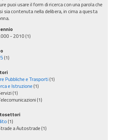
re puoi usare il form di ricerca con una parola che
i sia contenuta nella delibera, in cima a questa
onna.
ennio
2000 - 2010
(1)
no
05
(1)
tori
re Pubbliche e Trasporti
(1)
rca e Istruzione
(1)
ervizi
(1)
elecomunicazioni
(1)
tosettori
dito
(1)
trade a Autostrade
(1)