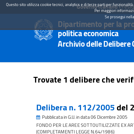
Questo sito utilizza cookie tecnici, analytics e di terze parti per funzionali
Governo Italiano
Presid
Per maggiori informazion
Se prosegui nella
Dipartimento per la pr
politica economica
Archivio delle Delibere
Trovate 1 delibere che verif
Delibera n. 112/2005
del 
Pubblicata in G.U. in data 06 Dicembre 2005
FONDO PER LE AREE SOTTOUTILIZZATE EX ART
(COMPLETAMENTI LEGGE N.64/1986)