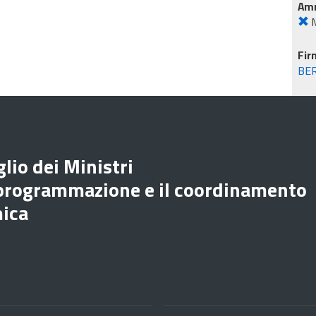
Amm
M
Fir
BE
lio dei Ministri
 programmazione e il coordinamento
mica