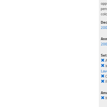
oppu
pens
col
Dec
200
An
20
Set
A
I
Lavo
O
R
Amm
M