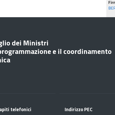
Fir
BE
lio dei Ministri
 programmazione e il coordinamento
mica
apiti telefonici
Indirizzo PEC