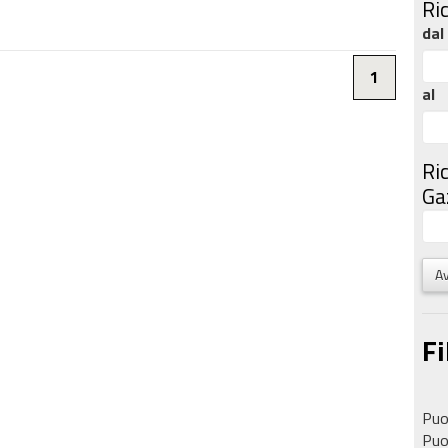
Ri
dal
1
al
Ri
Gaz
Av
Fi
Puoi
Puoi