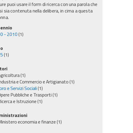
re puoi usare il form di ricerca con una parola che
i sia contenuta nella delibera, in cima a questa
onna.
ennio
0 - 2010
(1)
no
05
(1)
tori
gricoltura
(1)
ndustria e Commercio e Artigianato
(1)
ro e Servizi Sociali
(1)
pere Pubbliche e Trasporti
(1)
icerca e Istruzione
(1)
inistrazioni
inistero economia e finanze
(1)