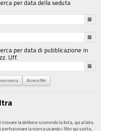
cerca per data della seduta
cerca per data di pubblicazione in
z. Uff.
via ricerca
Azzera filtri
ltra
 trovare la delibera scorrendo la lista, qui al lato.
 perfezionare la ricerca usando i filtri qui sotto,