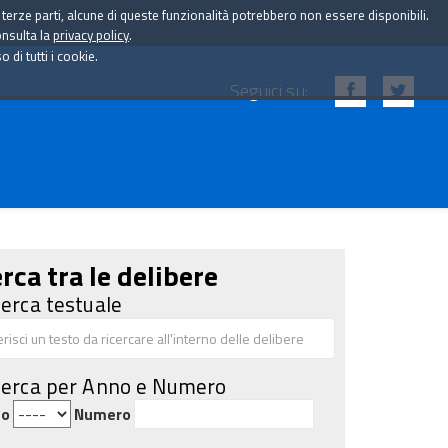
i terze parti, alcune di queste funzionalità potrebbero non essere disponibili.
onsulta la
privacy policy
.
di tutti i cookie.
Seguici su:
rca tra le delibere
cerca testuale
cerca per Anno e Numero
no
Numero