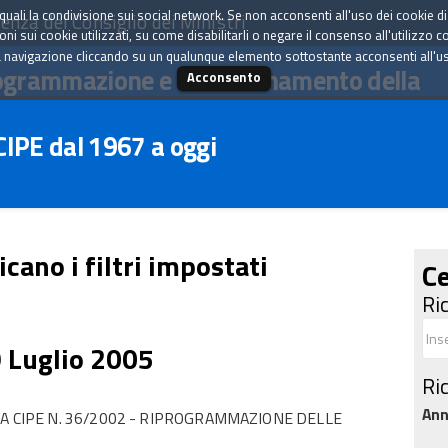
tà quali la condivisione sui social network. Se non acconsenti all'uso dei cookie d
enza del Consiglio dei Ministri
i sui cookie utilizzati, su come disabilitarli o negare il consenso all'utilizzo c
 navigazione cliccando su un qualunque elemento sottostante acconsenti all'uso 
ogrammazione e il coordinamento della
Acconsento
 CIPE dal 1967 a oggi
icano i filtri impostati
Ce
Ri
9 Luglio 2005
Ri
An
A CIPE N. 36/2002 - RIPROGRAMMAZIONE DELLE