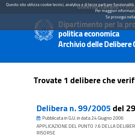
Questo sito utilizza cookie tecnici, analytics e di terze parti per funzionali
Governo Italiano
Presid
Per maggiori informazion
Se prosegui nella
Dipartimento per la pr
politica economica
Archivio delle Delibere
Trovate 1 delibere che verif
Delibera n. 99/2005
del 2
Pubblicata in G.U. in data 24 Giugno 2006
APPLICAZIONE DEL PUNTO 7.6 DELLA DELIBER
RISORSE