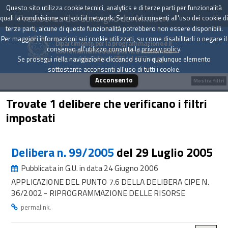
Questo sito utilizza cookie tecnici, analytics e di terze parti per funzionalità
Presidenza del Consiglio dei Ministri
quali la condivisione sui social network. Se non acconsenti all'uso dei cookie di
terze parti, alcune di queste funzionalità potrebbero non essere disponibili.
Per maggiori informazioni sui cookie utilizzati, su come disabilitarli o negare il
Dipartimento per la programmazione e il
consenso all'utilizzo consulta la
privacy policy
.
coordinamento della politica economica
Archivio delle Delibere CIPE dal 1967 a oggi
Se prosegui nella navigazione cliccando su un qualunque elemento
sottostante acconsenti all'uso di tutti i cookie.
Acconsento
Mostra filtri
Trovate 1 delibere che verificano i filtri
impostati
Delibera n. 99/2005
del 29 Luglio 2005
Pubblicata in G.U. in data 24 Giugno 2006
APPLICAZIONE DEL PUNTO 7.6 DELLA DELIBERA CIPE N.
36/2002 - RIPROGRAMMAZIONE DELLE RISORSE
.
permalink