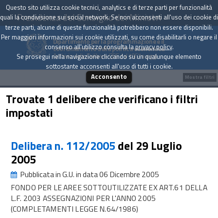
Questo sito utilizza cookie tecnici, analytics e di terze parti per funzionalità
Presidenza del Consiglio dei Ministri
quali la condivisione sui social network. Se non acconsenti all'uso dei cookie di
terze parti, alcune di queste funzionalità potrebbero non essere disponibili.
Per maggiori informazioni sui cookie utilizzati, su come disabilitarli o negare il
Dipartimento per la programmazione e il
consenso all'utilizzo consulta la
privacy policy
.
coordinamento della politica economica
Archivio delle Delibere CIPE dal 1967 a oggi
Se prosegui nella navigazione cliccando su un qualunque elemento
sottostante acconsenti all'uso di tutti i cookie.
Acconsento
Mostra filtri
Trovate 1 delibere che verificano i filtri
impostati
Delibera n. 112/2005
del 29 Luglio
2005
Pubblicata in G.U. in data 06 Dicembre 2005
FONDO PER LE AREE SOTTOUTILIZZATE EX ART.61 DELLA
L.F. 2003 ASSEGNAZIONI PER L'ANNO 2005
(COMPLETAMENTI LEGGE N.64/1986)