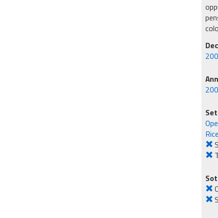
oppu
pens
col
Dec
200
An
20
Set
Ope
Rice
S
T
Sot
C
S