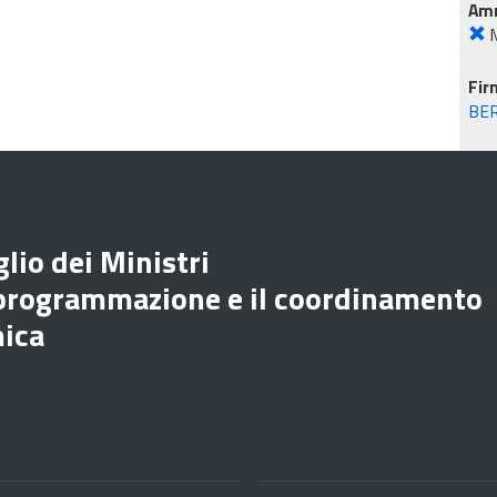
Amm
M
Fir
BE
lio dei Ministri
 programmazione e il coordinamento
mica