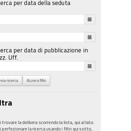
cerca per data della seduta
cerca per data di pubblicazione in
z. Uff.
via ricerca
Azzera filtri
ltra
 trovare la delibera scorrendo la lista, qui al lato.
 perfezionare la ricerca usando i filtri qui sotto,