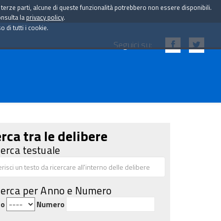
i terze parti, alcune di queste funzionalità potrebbero non essere disponibili.
onsulta la
privacy policy
.
di tutti i cookie.
Seguici su:
rca tra le delibere
cerca testuale
cerca per Anno e Numero
no
Numero