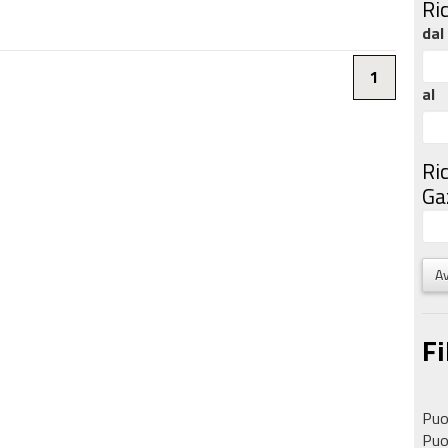
Ri
dal
1
al
Ri
Gaz
Av
Fi
Puoi
Puoi