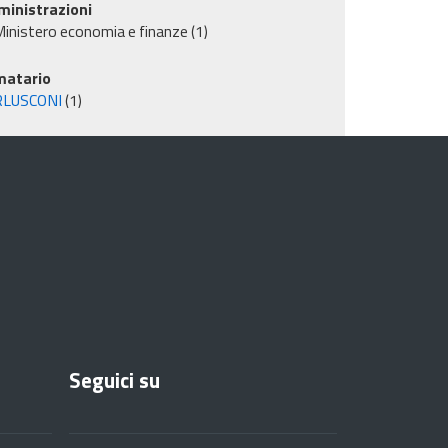
inistrazioni
inistero economia e finanze
(1)
matario
RLUSCONI
(1)
Seguici su