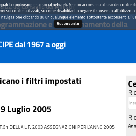
tà quali la condivisione sui social network. Se non acconsenti all'uso dei cookie d
enza del Consiglio dei Ministri
i sui cookie utilizzati, su come disabilitarli o negare il consenso all'utilizzo c
 navigazione cliccando su un qualunque elemento sottostante acconsenti all'uso 
ogrammazione e il coordinamento della
Acconsento
 CIPE dal 1967 a oggi
icano i filtri impostati
Ce
Ri
29 Luglio 2005
Ri
An
.61 DELLA L.F. 2003 ASSEGNAZIONI PER L'ANNO 2005