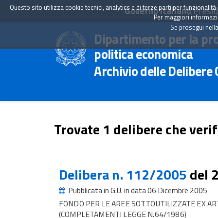
Questo sito utilizza cookie tecnici, analytics e di terze parti per funzionali
Governo Italiano
Presid
Per maggiori informazion
Se prosegui nella
Dipartimento per la pr
politica economica
Archivio delle Delibere
Trovate 1 delibere che verif
Delibera n. 112/2005
del 
Pubblicata in G.U. in data 06 Dicembre 2005
FONDO PER LE AREE SOTTOUTILIZZATE EX ART
(COMPLETAMENTI LEGGE N.64/1986)