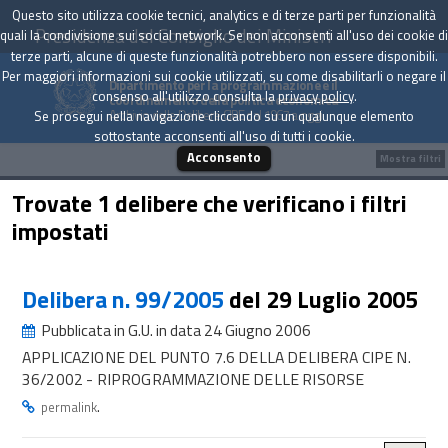
Questo sito utilizza cookie tecnici, analytics e di terze parti per funzionalità
Presidenza del Consiglio dei Ministri
quali la condivisione sui social network. Se non acconsenti all'uso dei cookie di
terze parti, alcune di queste funzionalità potrebbero non essere disponibili.
Per maggiori informazioni sui cookie utilizzati, su come disabilitarli o negare il
Dipartimento per la programmazione e il
consenso all'utilizzo consulta la
privacy policy
.
coordinamento della politica economica
Archivio delle Delibere CIPE dal 1967 a oggi
Se prosegui nella navigazione cliccando su un qualunque elemento
sottostante acconsenti all'uso di tutti i cookie.
Acconsento
Mostra filtri
Trovate 1 delibere che verificano i filtri
impostati
Delibera n. 99/2005
del 29 Luglio 2005
Pubblicata in G.U. in data 24 Giugno 2006
APPLICAZIONE DEL PUNTO 7.6 DELLA DELIBERA CIPE N.
36/2002 - RIPROGRAMMAZIONE DELLE RISORSE
.
permalink