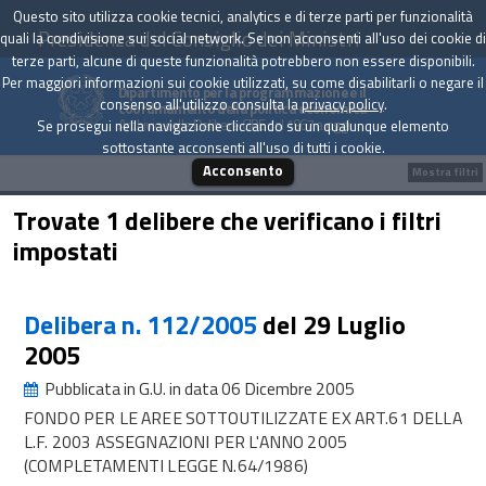
Questo sito utilizza cookie tecnici, analytics e di terze parti per funzionalità
Presidenza del Consiglio dei Ministri
quali la condivisione sui social network. Se non acconsenti all'uso dei cookie di
terze parti, alcune di queste funzionalità potrebbero non essere disponibili.
Per maggiori informazioni sui cookie utilizzati, su come disabilitarli o negare il
Dipartimento per la programmazione e il
consenso all'utilizzo consulta la
privacy policy
.
coordinamento della politica economica
Archivio delle Delibere CIPE dal 1967 a oggi
Se prosegui nella navigazione cliccando su un qualunque elemento
sottostante acconsenti all'uso di tutti i cookie.
Acconsento
Mostra filtri
Trovate 1 delibere che verificano i filtri
impostati
Delibera n. 112/2005
del 29 Luglio
2005
Pubblicata in G.U. in data 06 Dicembre 2005
FONDO PER LE AREE SOTTOUTILIZZATE EX ART.61 DELLA
L.F. 2003 ASSEGNAZIONI PER L'ANNO 2005
(COMPLETAMENTI LEGGE N.64/1986)