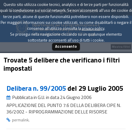
Questo sito utilizza cookie tecnici, analytics e di terze parti per funzionalità
Presidenza del Consiglio dei Ministri
quali la condivisione sui social network. Se non acconsenti all'uso dei cookie di
terze parti, alcune di queste funzionalità potrebbero non essere disponibili.
Per maggiori informazioni sui cookie utilizzati, su come disabilitarli o negare il
Dipartimento per la programmazione e il
consenso all'utilizzo consulta la
privacy policy
.
coordinamento della politica economica
Archivio delle Delibere CIPE dal 1967 a oggi
Se prosegui nella navigazione cliccando su un qualunque elemento
sottostante acconsenti all'uso di tutti i cookie.
Acconsento
Mostra filtri
Trovate 5 delibere che verificano i filtri
impostati
Delibera n. 99/2005
del 29 Luglio 2005
Pubblicata in G.U. in data 24 Giugno 2006
APPLICAZIONE DEL PUNTO 7.6 DELLA DELIBERA CIPE N.
36/2002 - RIPROGRAMMAZIONE DELLE RISORSE
.
permalink