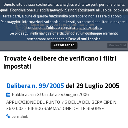
Questo sito utilizza cookie tecnici, analytics e di terze parti per funzionalità
Presidenza del Consiglio dei Ministri
quali la condivisione sui social network. Se non acconsenti all'uso dei cookie di
terze parti, alcune di queste funzionalità potrebbero non essere disponibili.
Per maggiori informazioni sui cookie utilizzati, su come disabilitarli o negare il
Dipartimento per la programmazione e il
consenso all'utilizzo consulta la
privacy policy
.
coordinamento della politica economica
Archivio delle Delibere CIPE dal 1967 a oggi
Se prosegui nella navigazione cliccando su un qualunque elemento
sottostante acconsenti all'uso di tutti i cookie.
Acconsento
Mostra filtri
Trovate 4 delibere che verificano i filtri
impostati
Delibera n. 99/2005
del 29 Luglio 2005
Pubblicata in G.U. in data 24 Giugno 2006
APPLICAZIONE DEL PUNTO 7.6 DELLA DELIBERA CIPE N.
36/2002 - RIPROGRAMMAZIONE DELLE RISORSE
.
permalink