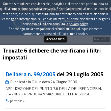
Questo sito utilizza cookie tecnici, analytics e di terze parti per funzionalità
Presidenza del Consiglio dei Ministri
quali la condivisione sui social network. Se non acconsenti all'uso dei cookie di
terze parti, alcune di queste funzionalità potrebbero non essere disponibili.
Per maggiori informazioni sui cookie utilizzati, su come disabilitarli o negare il
Dipartimento per la programmazione e il
consenso all'utilizzo consulta la
privacy policy
.
coordinamento della politica economica
Archivio delle Delibere CIPE dal 1967 a oggi
Se prosegui nella navigazione cliccando su un qualunque elemento
sottostante acconsenti all'uso di tutti i cookie.
Acconsento
Mostra filtri
Trovate 6 delibere che verificano i filtri
impostati
Delibera n. 99/2005
del 29 Luglio 2005
Pubblicata in G.U. in data 24 Giugno 2006
APPLICAZIONE DEL PUNTO 7.6 DELLA DELIBERA CIPE N.
36/2002 - RIPROGRAMMAZIONE DELLE RISORSE
.
permalink