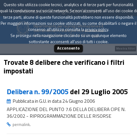
Questo sito utilizza cookie tecnici, analytics e di terze parti per funzionalità
Presidenza del Consiglio dei Ministri
quali la condivisione sui social network. Se non acconsenti all'uso dei cookie di
terze parti, alcune di queste funzionalità potrebbero non essere disponibili.
Per maggiori informazioni sui cookie utilizzati, su come disabilitarli o negare il
Dipartimento per la programmazione e il
consenso all'utilizzo consulta la
privacy policy
.
coordinamento della politica economica
Archivio delle Delibere CIPE dal 1967 a oggi
Se prosegui nella navigazione cliccando su un qualunque elemento
sottostante acconsenti all'uso di tutti i cookie.
Acconsento
Mostra filtri
Trovate 8 delibere che verificano i filtri
impostati
Delibera n. 99/2005
del 29 Luglio 2005
Pubblicata in G.U. in data 24 Giugno 2006
APPLICAZIONE DEL PUNTO 7.6 DELLA DELIBERA CIPE N.
36/2002 - RIPROGRAMMAZIONE DELLE RISORSE
.
permalink