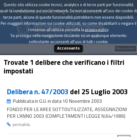
Questo sito utilizza cookie tecnici, analytics e di terze parti per funzionalità
Presidenza del Consiglio dei Ministri
quali la condivisione sui social network. Se non acconsenti all'uso dei cookie di
terze parti, alcune di queste funzionalità potrebbero non essere disponibili.
Per maggiori informazioni sui cookie utilizzati, su come disabilitarli o negare il
Dipartimento per la programmazione e il
consenso all'utilizzo consulta la
privacy policy
.
coordinamento della politica economica
Archivio delle Delibere CIPE dal 1967 a oggi
Se prosegui nella navigazione cliccando su un qualunque elemento
sottostante acconsenti all'uso di tutti i cookie.
Acconsento
Mostra filtri
Trovate 1 delibere che verificano i filtri
impostati
Delibera n. 47/2003
del 25 Luglio 2003
Pubblicata in G.U. in data 10 Novembre 2003
FONDO PER LE AREE SOTTOUTILIZZATE, ASSEGNAZIONI
PER L'ANNO 2003 (COMPLETAMENTI LEGGE N.64/1986)
.
permalink