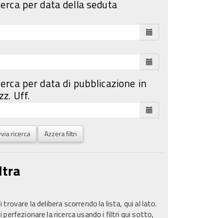
cerca per data della seduta
cerca per data di pubblicazione in
z. Uff.
via ricerca
Azzera filtri
ltra
 trovare la delibera scorrendo la lista, qui al lato.
 perfezionare la ricerca usando i filtri qui sotto,