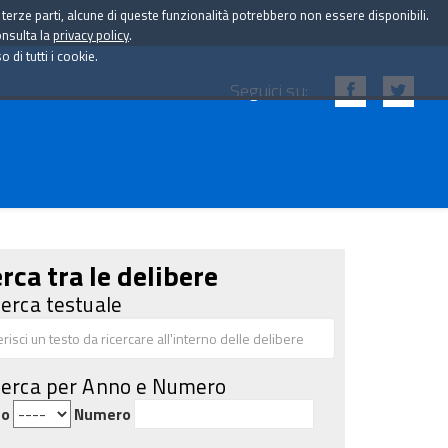
i terze parti, alcune di queste funzionalità potrebbero non essere disponibili.
onsulta la
privacy policy
.
di tutti i cookie.
Seguici su:
rca tra le delibere
cerca testuale
cerca per Anno e Numero
no
Numero