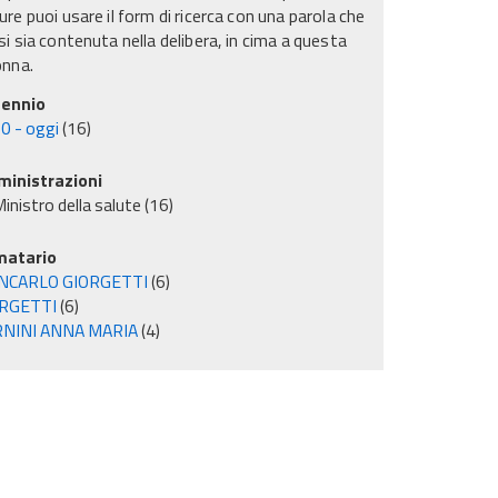
re puoi usare il form di ricerca con una parola che
i sia contenuta nella delibera, in cima a questa
onna.
ennio
0 - oggi
(16)
inistrazioni
inistro della salute
(16)
matario
NCARLO GIORGETTI
(6)
RGETTI
(6)
NINI ANNA MARIA
(4)