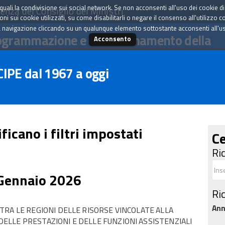
tà quali la condivisione sui social network. Se non acconsenti all'uso dei cookie d
enza del Consiglio dei Ministri
i sui cookie utilizzati, su come disabilitarli o negare il consenso all'utilizzo c
 navigazione cliccando su un qualunque elemento sottostante acconsenti all'uso 
ogrammazione e il coordinamento della
Acconsento
 CIPE dal 1967 a oggi
ficano i filtri impostati
Ce
Ri
 Gennaio 2026
Ri
An
TRA LE REGIONI DELLE RISORSE VINCOLATE ALLA
LLE PRESTAZIONI E DELLE FUNZIONI ASSISTENZIALI