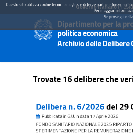
Questo sito utilizza cookie tecnici, analytics e di terze parti per funzionali
Governo Italiano
Presid
Per maggiori informazion
Se prosegui nella
Dipartimento per la pr
politica economica
Archivio delle Delibere
Trovate 16 delibere che veri
Delibera n. 6/2026
del 29
Pubblicata in G.U. in data 17 Aprile 2026
FONDO SANITARIO NAZIONALE 2025 RIPARTO 
SPERIMENTAZIONE PER LA REMUNERAZIONE DE